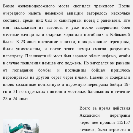
Возле железнодорожного моста скопился транспорт. После
очередного налета немецкой авиации загорелось несколько
составов, среди них был и санитарный поезд с ранеными. Кто
мог, выскакивал из вагонов, и уже после завершения боев
местные женщины и старики хоронили погибших в Кобяковой
балке. К 23 июля последние зенитки, прикрывавшие переправы,
были уничтожены, и после этого немцы смогли разрушить
переправу. Плашкоутный мост был заранее облит нефтью, чтобы
в случае появления немцев его поджечь. Но загорелся он раньше
от попадания бомбы, и последним бойцам пришлось
перебираться на другой берег через пламя. Навели и содержали
вновь созданные понтонную и паромную переправы бойцы 19-
го и 21-го отдельных понтонно-мостовых батальонов в течение
23 и 24 июля.
Всего за время действия
Аксайской переправы
через нее прошли 115157
человек, было перевезено