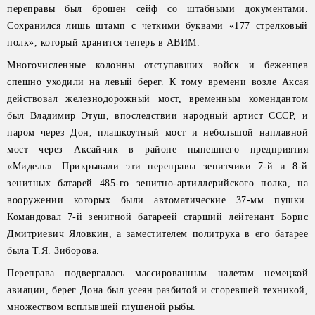
переправы был брошен сейф со штабными документами.
Сохранился лишь штамп с четкими буквами «177 стрелковый
полк», который хранится теперь в АВИМ.
Многочисленные колонны отступавших войск и беженцев
спешно уходили на левый берег. К тому времени возле Аксая
действовал железнодорожный мост, временным комендантом
был Владимир Этуш, впоследствии народный артист СССР, и
паром через Дон, плашкоутный мост и небольшой наплавной
мост через Аксайчик в районе нынешнего предприятия
«Мидель». Прикрывали эти переправы зенитчики 7-й и 8-й
зенитных батарей 485-го зенитно-артиллерийского полка, на
вооружении которых были автоматические 37-мм пушки.
Командовал 7-й зенитной батареей старший лейтенант Борис
Дмитриевич Яловкин, а заместителем политрука в его батарее
была Т.Я. Зиборова.
Переправа подвергалась массированным налетам немецкой
авиации, берег Дона был усеян разбитой и сгоревшей техникой,
множеством всплывшей глушеной рыбы.