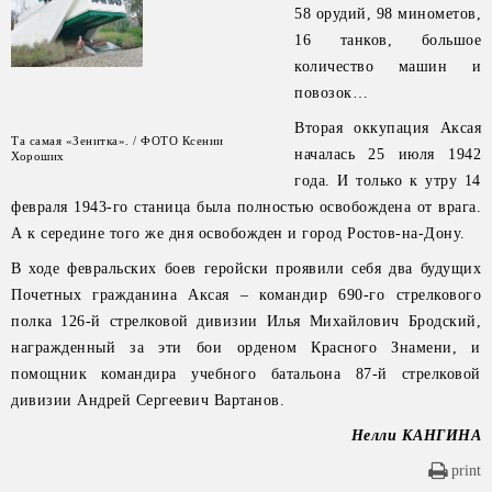
58 орудий, 98 минометов,
16 танков, большое
количество машин и
повозок…
Вторая оккупация Аксая
Та самая «Зенитка». / ФОТО Ксении
началась 25 июля 1942
Хороших
года. И только к утру 14
февраля 1943-го станица была полностью освобождена от врага.
А к середине того же дня освобожден и город Ростов-на-Дону.
В ходе февральских боев геройски проявили себя два будущих
Почетных гражданина Аксая – командир 690-го стрелкового
полка 126-й стрелковой дивизии Илья Михайлович Бродский,
награжденный за эти бои орденом Красного Знамени, и
помощник командира учебного батальона 87-й стрелковой
дивизии Андрей Сергеевич Вартанов.
Нелли КАНГИНА
print