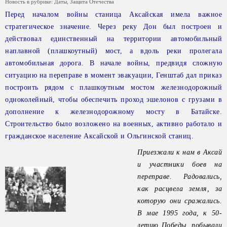
Новость в рубрике:
Даты
,
Защита Отечества
Перед началом войны станица Аксайская имела важное
стратегическое значение. Через реку Дон был построен и
действовал единственный на территории автомобильный
наплавной (плашкоутный) мост, а вдоль реки пролегала
автомобильная дорога. В начале войны, предвидя сложную
ситуацию на переправе в момент эвакуации, Генштаб дал приказ
построить рядом с плашкоутным мостом железнодорожный
одноколейный, чтобы обеспечить проход эшелонов с грузами в
дополнение к железнодорожному мосту в Батайске.
Строительство было возложено на военных, активно работало и
гражданское население Аксайской и Ольгинской станиц.
Приезжали к нам в Аксай
и участники боев на
переправе. Радовались,
как расцвела земля, за
которую они сражались.
В мае 1995 года, к 50-
летию Победы, побывали