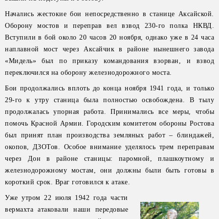
Начались жестокие бои непосредственно в станице Аксайской.
Оборону мостов и переправ вел взвод 230-го полка НКВД.
Вступили в бой около 20 часов 20 ноября, однако уже в 24 часа
наплавной мост через Аксайчик в районе нынешнего завода
«Мидель» был по приказу командования взорван, и взвод
переключился на оборону железнодорожного моста.
Бои продолжались вплоть до конца ноября 1941 года, и только
29-го к утру станица была полностью освобождена. В тылу
продолжалась упорная работа. Принимались все меры, чтобы
помочь Красной Армии. Городским комитетом обороны Ростова
был принят план производства земляных работ – блиндажей,
окопов, ДЗОТов. Особое внимание уделялось трем переправам
через Дон в районе станицы: паромной, плашкоутному и
железнодорожному мостам, они должны были быть готовы в
короткий срок. Враг готовился к атаке.
Уже утром 22 июля 1942 года части
вермахта атаковали наши передовые