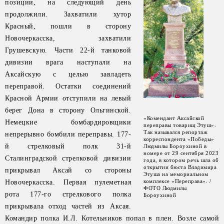
позиции, на следующий день
продолжили. Захватили хутор
Красный, пошли в сторону
Новочеркасска, захватили
Грушевскую. Части 22-й танковой
дивизии врага наступали на
Аксайскую с целью завладеть
переправой. Остатки соединений
Красной Армии отступили на левый
берег Дона в сторону Ольгинской.
«Комендант Аксайской
Немецкие бомбардировщики
переправы товарищ Этуш».
Так назывался репортаж
непрерывно бомбили переправы. 177-
корреспондента «Победы»
й стрелковый полк 31-й
Людмилы Бороухиной в
номере от 29 сентября 2023
Сталинградской стрелковой дивизии
года, в котором речь шла об
открытии бюста Владимира
прикрывал Аксай со стороны
Этуша на мемориальном
комплексе «Переправа». /
Новочеркасска. Первая пулеметная
ФОТО Людмилы
рота 177-го стрелкового полка
Бороухиной
прикрывала отход частей из Аксая.
Командир полка И.Л. Котельников попал в плен. Возле самой