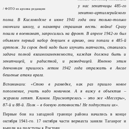
у нас зенитчицы 485-го
/ ФОТО из архива редакции
зенитно-артиллерийского
полка. В Кисловодске в июне 1941 года они только-только
окончили школу, а назавтра страшная весть: война! Сразу
пошли в военкомат, запросились на фронт. В апреле 1942-го был
объявлен первый набор девушек в армию, они попали в 485-й
артполк. За сорок дней надо было изучить матчасть, ставилась
задача полной взаимозаменяемости, каждая должна быть и
зенитчицей, и радисткой, и разведчицей. Именно этим
девчонкам пришлось летом 1942 года отражать в Аксае
бешеные атаки врага.
Вспоминали: «Стою в разведке, как раз пришло новое
пополнение, учить надо новичков. А я вижу в объектив –
журавли летят. Клином. Присмотрелась – это же «Мессеры»,
87-й и 88-й. Полк – в боевую готовность! Не подпустили их».
Первые бои на западной границе района начались в конце
октября 1941-го. 17 октября части вермахта заняли Таганрог и
вышли на подступы к Ростову.