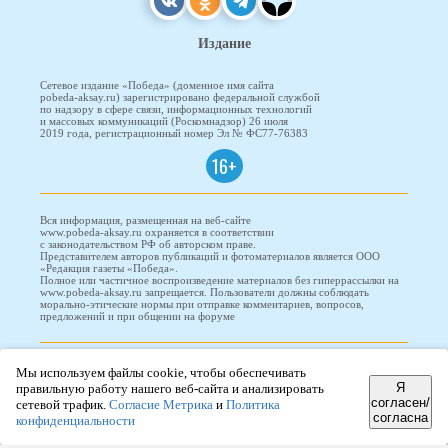
Издание
Сетевое издание «Победа» (доменное имя сайта
pobeda-aksay.ru) зарегистрировано федеральной службой
по надзору в сфере связи, информационных технологий
и массовых коммуникаций (Роскомнадзор) 26 июля
2019 года, регистрационный номер Эл № ФС77-76383
16+
Вся информация, размещенная на веб-сайте
www.pobeda-aksay.ru охраняется в соответствии
с законодательством РФ об авторском праве.
Представителем авторов публикаций и фотоматериалов является ООО
«Редакция газеты «Победа».
Полное или частичное воспроизведение материалов без гиперрассылки на
www.pobeda-aksay.ru запрещается. Пользователи должны соблюдать
морально-этические нормы при отправке комментариев, вопросов,
предложений и при общении на форуме
ПОБЕДА © 2010-2026
Мы используем файлы cookie, чтобы обеспечивать
Я
правильную работу нашего веб-сайта и анализировать
согласен/
сетевой трафик.
Согласие Метрика
и
Политика
согласна
конфиденциальности
Редизайн и доработка сайта -
ООО "Проводник"