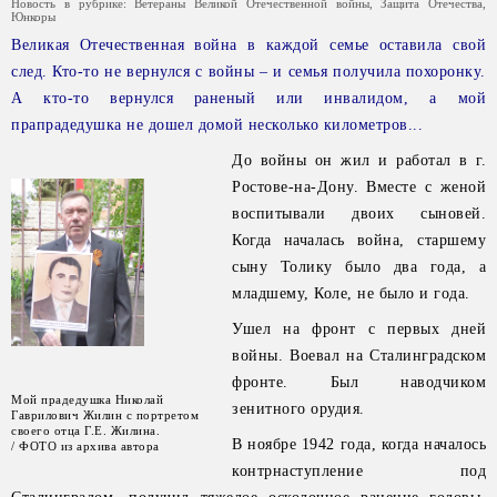
Новость в рубрике:
Ветераны Великой Отечественной войны
,
Защита Отечества
,
Юнкоры
Великая Отечественная война в каждой семье оставила свой
след. Кто-то не вернулся с войны – и семья получила похоронку.
А кто-то вернулся раненый или инвалидом, а мой
прапрадедушка не дошел домой несколько километров...
До войны он жил и работал в г.
Ростове-на-Дону. Вместе с женой
воспитывали двоих сыновей.
Когда началась война, старшему
сыну Толику было два года, а
младшему, Коле, не было и года.
Ушел на фронт с первых дней
войны. Воевал на Сталинградском
фронте. Был наводчиком
Мой прадедушка Николай
зенитного орудия.
Гаврилович Жилин с портретом
своего отца Г.Е. Жилина.
В ноябре 1942 года, когда началось
/ ФОТО из архива автора
контрнаступление под