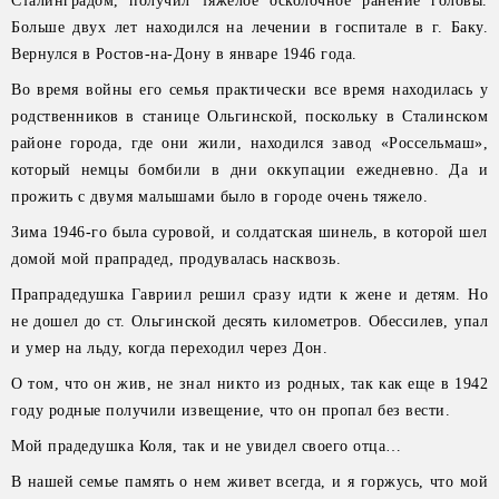
Сталинградом, получил тяжелое осколочное ранение головы.
Больше двух лет находился на лечении в госпитале в г. Баку.
Вернулся в Ростов-на-Дону в январе 1946 года.
Во время войны его семья практически все время находилась у
родственников в станице Ольгинской, поскольку в Сталинском
районе города, где они жили, находился завод «Россельмаш»,
который немцы бомбили в дни оккупации ежедневно. Да и
прожить с двумя малышами было в городе очень тяжело.
Зима 1946-го была суровой, и солдатская шинель, в которой шел
домой мой прапрадед, продувалась насквозь.
Прапрадедушка Гавриил решил сразу идти к жене и детям. Но
не дошел до ст. Ольгинской десять километров. Обессилев, упал
и умер на льду, когда переходил через Дон.
О том, что он жив, не знал никто из родных, так как еще в 1942
году родные получили извещение, что он пропал без вести.
Мой прадедушка Коля, так и не увидел своего отца…
В нашей семье память о нем живет всегда, и я горжусь, что мой