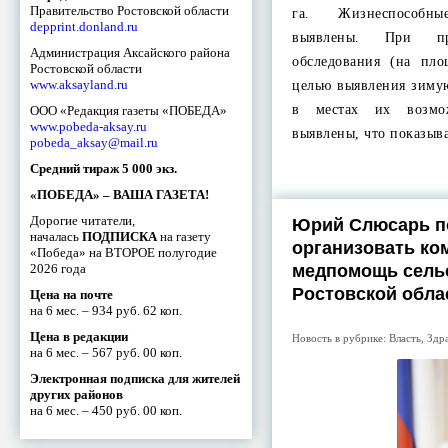
Правительство Ростовской области
га. Жизнеспособн
depprint.donland.ru
выявлены. При пр
Администрация Аксайского района
обследования (на пло
Ростовской области
www.aksayland.ru
целью выявления зиму
в местах их возмо
ООО «Редакция газеты «ПОБЕДА»
www.pobeda-aksay.ru
выявлены, что показыв
pobeda_aksay@mail.ru
Средний тираж 5 000 экз.
«ПОБЕДА» – ВАША ГАЗЕТА!
Дорогие читатели,
Юрий Слюсарь п
началась
ПОДПИСКА
на газету
организовать ко
«Победа» на ВТОРОЕ полугодие
2026 года
медпомощь сель
Ростовской обла
Цена на почте
на 6 мес. – 934 руб. 62 коп.
Цена в редакции
Новость в рубрике:
Власть
,
Здр
на 6 мес. – 567 руб. 00 коп.
Электронная подписка для жителей
других районов
на 6 мес. – 450 руб. 00 коп.