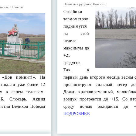
Новость в рубрике:
Новости
чества
,
Новости
Столбики
термометров
поднимутся
на этой
неделе
максимум до
+25
градусов.
Так, в
я «Дон помнит!». На
первый день второго месяца весны
 подали уже более 12
прогнозируют сильный ветер до
ом в своем телеграм-
Дождь кратковременный, малообла
.Б. Слюсарь. Акция
воздух прогреется до +15. Со вт
-летия Великой Победы
среду ночью ожидается до 
ПОДРОБНЕЕ