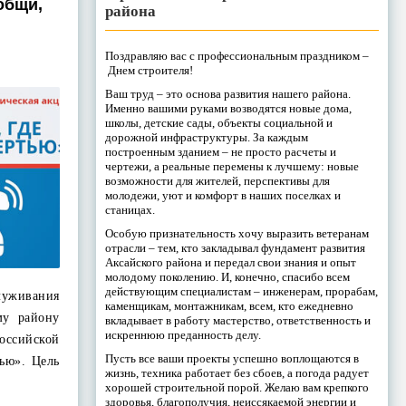
общи,
района
Поздравляю вас с профессиональным праздником –
Днем строителя!
Ваш труд – это основа развития нашего района.
Именно вашими руками возводятся новые дома,
школы, детские сады, объекты социальной и
дорожной инфраструктуры. За каждым
построенным зданием – не просто расчеты и
чертежи, а реальные перемены к лучшему: новые
возможности для жителей, перспективы для
молодежи, уют и комфорт в наших поселках и
станицах.
Особую признательность хочу выразить ветеранам
отрасли – тем, кто закладывал фундамент развития
Аксайского района и передал свои знания и опыт
молодому поколению. И, конечно, спасибо всем
действующим специалистам – инженерам, прорабам,
уживания
каменщикам, монтажникам, всем, кто ежедневно
му району
вкладывает в работу мастерство, ответственность и
искреннюю преданность делу.
оссийской
Пусть все ваши проекты успешно воплощаются в
ью». Цель
жизнь, техника работает без сбоев, а погода радует
хорошей строительной порой. Желаю вам крепкого
здоровья, благополучия, неиссякаемой энергии и