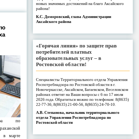
новых значимых достижений на благо Аксайского
района!
К.С. Доморовский, глава Администрации
Аксайского района
ую
ха
«Горячая линия» по защите прав
потребителей платных
образовательных услуг – в
Ростовской области!
Специалисты Территориального отдела Управления
Роспотребнадзора по Ростовской области в г.
Новочеркасске, Аксайском, Багаевском, Веселовском
районах ответят на Ваши вопросы с 6 по 17 июля
2026 года. Обратиться можно по телефонам: 8(8635)
22-77-36, 8(8635) 21-00-56, 8(8635) 24-70-10.
А.В. Степанова, начальник территориального
отдела Управления Роспотребнадзора по
зора по
Ростовской области
раханской
я в марте