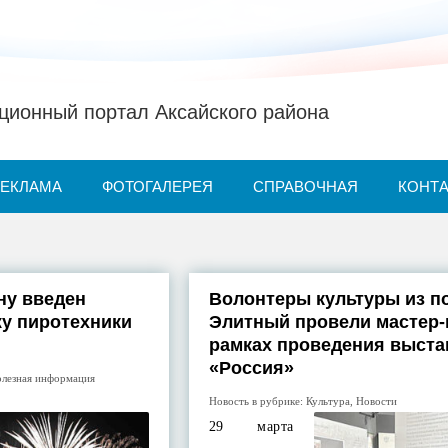
ионный портал Аксайского района
РЕКЛАМА
ФОТОГАЛЕРЕЯ
СПРАВОЧНАЯ
КОНТ
ну введен
Волонтеры культуры из п
жу пиротехники
Элитный провели мастер-
рамках проведения выста
«Россия»
лезная информация
Новость в рубрике:
Культура
,
Новости
29 марта