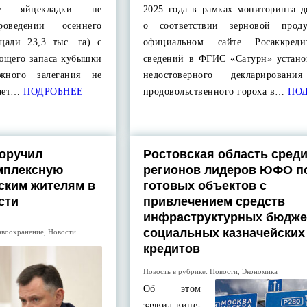
ые яйцекладки не
2025 года в рамках мониторинга д
оведении осеннего
о соответствии зерновой прод
щади 23,3 тыс. га) с
официальном сайте Росаккред
ющего запаса кубышки
сведений в ФГИС «Сатурн» устано
жного залегания не
недостоверного декларировани
ает…
ПОДРОБНЕЕ
продовольственного гороха в…
ПОД
оручил
Ростовская область сред
мплексную
регионов лидеров ЮФО п
ским жителям в
готовых объектов с
сти
привлечением средств
инфраструктурных бюдже
социальных казначейских
авоохранение
,
Новости
кредитов
Новость в рубрике:
Новости
,
Экономика
Об этом
заявил вице-