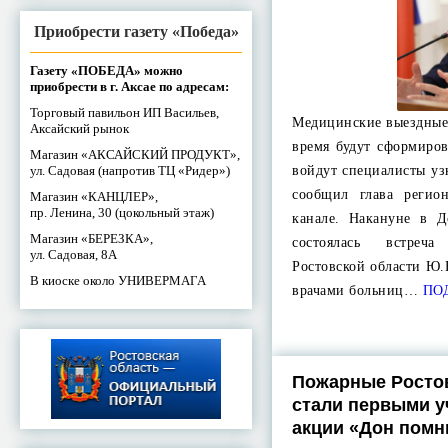
Приобрести газету «Победа»
Газету «ПОБЕДА» можно
приобрести в г. Аксае по адресам:
Торговый павильон ИП Васильев,
Медицинские выездные
Аксайский рынок
время будут сформиро
Магазин «АКСАЙСКИЙ ПРОДУКТ»,
ул. Садовая (напротив ТЦ «Ридер»)
войдут специалисты уз
сообщил глава регио
Магазин «КАНЦЛЕР»,
пр. Ленина, 30 (цокольный этаж)
канале. Накануне в Д
Магазин «БЕРЕЗКА»,
состоялась встреч
ул. Садовая, 8А
Ростовской области Ю.
В киоске около УНИВЕРМАГА
врачами больниц…
ПО
Пожарные Росто
стали первыми у
акции «Дон помн