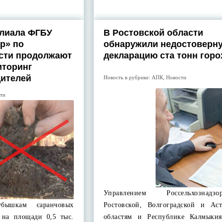
лиала ФГБУ
В Ростовской области
р» по
обнаружили недостоверн
сти продолжают
декларацию ста тонн горо
иторинг
дителей
Новость в рубрике:
АПК
,
Новости
ти
Управлением Россельхознад
убышкам саранчовых
Ростовской, Волгоградской и Аст
 на площади 0,5 тыс.
областям и Республике Калмыки