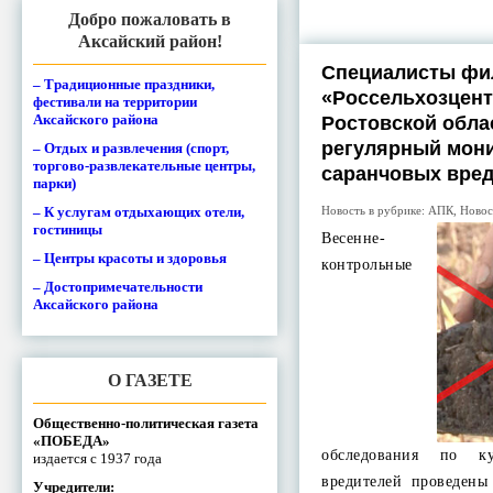
Добро пожаловать в
Аксайский район!
Специалисты фи
– Традиционные праздники,
«Россельхозцент
фестивали на территории
Аксайского района
Ростовской обла
регулярный мон
– Отдых и развлечения (спорт,
торгово-развлекательные центры,
саранчовых вре
парки)
– К услугам отдыхающих отели,
Новость в рубрике:
АПК
,
Новос
гостиницы
Весенне-
– Центры красоты и здоровья
контрольные
– Достопримечательности
Аксайского района
О ГАЗЕТЕ
Общественно-политическая газета
«ПОБЕДА»
обследования по к
издается с 1937 года
вредителей проведены
Учредители: