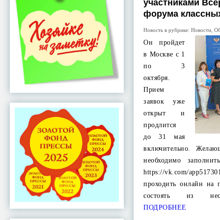
участниками Все
форума классны
Новость в рубрике:
Новости
,
Об
Он пройдет
в Москве с 1
по 3
октября.
Прием
заявок уже
открыт и
продлится
до 31 мая
включительно. Желаю
необходимо заполнит
https://vk.com/app5
проходить онлайн на 
состоять из нес
ПОДРОБНЕЕ