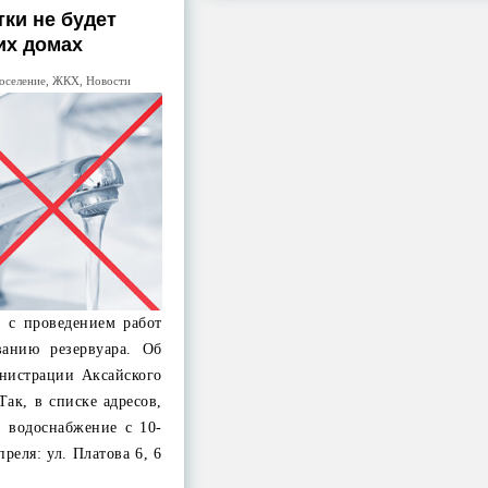
тки не будет
их домах
оселение
,
ЖКХ
,
Новости
о с проведением работ
ванию резервуара. Об
нистрации Аксайского
Так, в списке адресов,
ть водоснабжение с 10-
преля: ул. Платова 6, 6