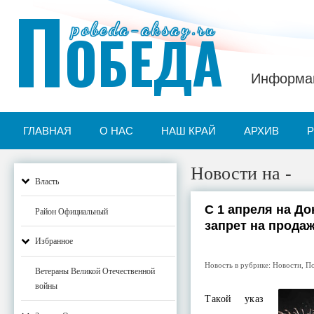
П
pobeda-aksay.ru
ОБЕДА
Информац
ГЛАВНАЯ
О НАС
НАШ КРАЙ
АРХИВ
Новости на -
Власть
С 1 апреля на До
Район Официальный
запрет на прода
Избранное
Новость в рубрике:
Новости
,
По
Ветераны Великой Отечественной
войны
Такой указ