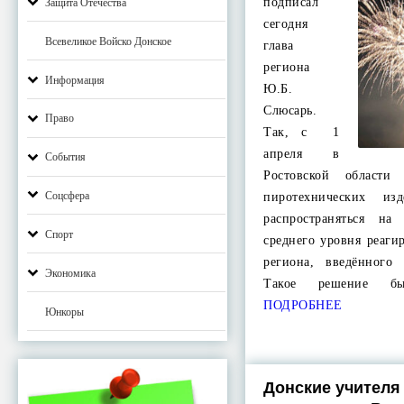
подписал
Защита Отечества
сегодня
Всевеликое Войско Донское
глава
региона
Информация
Ю.Б.
Слюсарь.
Право
Так, с 1
апреля в
События
Ростовской области
Соцсфера
пиротехнических из
распространяться на
Спорт
среднего уровня реаги
региона, введённого
Экономика
Такое решение б
ПОДРОБНЕЕ
Юнкоры
Донские учителя 