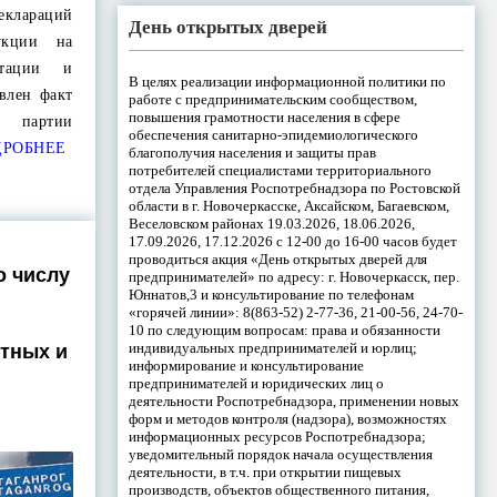
еклараций
День открытых дверей
укции на
итации и
В целях реализации информационной политики по
влен факт
работе с предпринимательским сообществом,
повышения грамотности населения в сфере
я партии
обеспечения санитарно-эпидемиологического
РОБНЕЕ
благополучия населения и защиты прав
потребителей специалистами территориального
отдела Управления Роспотребнадзора по Ростовской
области в г. Новочеркасске, Аксайском, Багаевском,
Веселовском районах 19.03.2026, 18.06.2026,
17.09.2026, 17.12.2026 с 12-00 до 16-00 часов будет
и
проводиться акция «День открытых дверей для
о числу
предпринимателей» по адресу: г. Новочеркасск, пер.
Юннатов,3 и консультирование по телефонам
«горячей линии»: 8(863-52) 2-77-36, 21-00-56, 24-70-
10 по следующим вопросам: права и обязанности
индивидуальных предпринимателей и юрлиц;
тных и
информирование и консультирование
предпринимателей и юридических лиц о
деятельности Роспотребнадзора, применении новых
форм и методов контроля (надзора), возможностях
информационных ресурсов Роспотребнадзора;
уведомительный порядок начала осуществления
деятельности, в т.ч. при открытии пищевых
производств, объектов общественного питания,