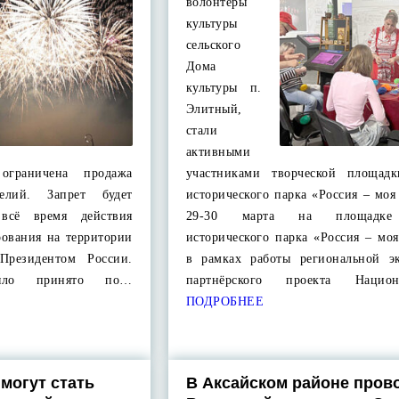
волонтеры
культуры
сельского
Дома
культуры п.
Элитный,
стали
активными
 ограничена продажа
участниками творческой площад
делий. Запрет будет
исторического парка «Россия – моя
 всё время действия
29-30 марта на площадке
рования на территории
исторического парка «Россия – мо
 Президентом России.
в рамках работы региональной э
ыло принято по…
партнёрского проекта Национ
ПОДРОБНЕЕ
могут стать
В Аксайском районе пров