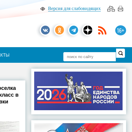
Версия для слабовидящих
16+
АКТЫ
оселка
класс в
вки