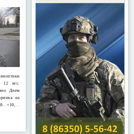
 синоптики
 12 м/с.
чно. Днем
орника на
+8…+10,…