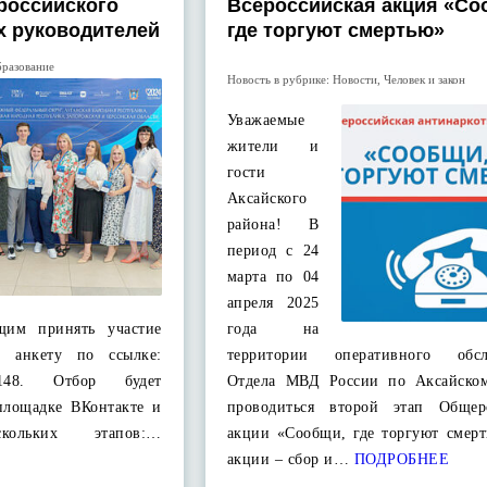
российского
Всероссийская акция «Со
х руководителей
где торгуют смертью»
разование
Новость в рубрике:
Новости
,
Человек и закон
Уважаемые
жители и
гости
Аксайского
района! В
период с 24
марта по 04
апреля 2025
щим принять участие
года на
ь анкету по ссылке:
территории оперативного обсл
1730148. Отбор будет
Отдела МВД России по Аксайско
площадке ВКонтакте и
проводиться второй этап Общер
кольких этапов:…
акции «Сообщи, где торгуют смерт
акции – сбор и…
ПОДРОБНЕЕ