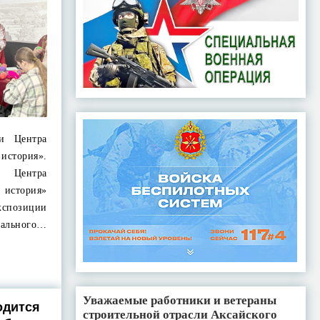
ки Центра
 история».
 Центра
я история»
кспозиции
ального…
Уважаемые работники и ветераны
одится
строительной отрасли Аксайского