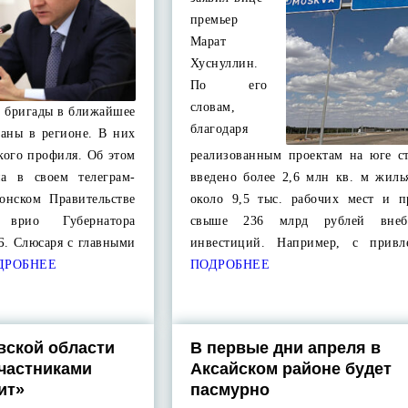
премьер
Марат
Хуснуллин.
По его
словам,
 бригады в ближайшее
благодаря
ваны в регионе. В них
кого профиля. Об этом
реализованным проектам на юге с
на в своем телеграм-
введено более 2,6 млн кв. м жиль
онском Правительстве
около 9,5 тыс. рабочих мест и п
а врио Губернатора
свыше 236 млрд рублей внеб
Б. Слюсаря с главными
инвестиций. Например, с привл
ДРОБНЕЕ
ПОДРОБНЕЕ
вской области
В первые дни апреля в
частниками
Аксайском районе будет
ит»
пасмурно