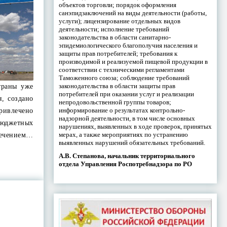
объектов торговли; порядок оформления
санэпидзаключений на виды деятельности (работы,
услуги); лицензирование отдельных видов
деятельности; исполнение требований
законодательства в области санитарно-
эпидемиологического благополучия населения и
защиты прав потребителей; требования к
производимой и реализуемой пищевой продукции в
соответствии с техническими регламентами
Таможенного союза; соблюдение требований
законодательства в области защиты прав
траны уже
потребителей при оказании услуг и реализации
я, создано
непродовольственной группы товаров;
информирование о результатах контрольно-
ривлечено
надзорной деятельности, в том числе основных
юджетных
нарушениях, выявленных в ходе проверок, принятых
мерах, а также мероприятиях по устранению
ечением…
выявленных нарушений обязательных требований.
А.В. Степанова, начальник территориального
отдела Управления Роспотребнадзора по РО