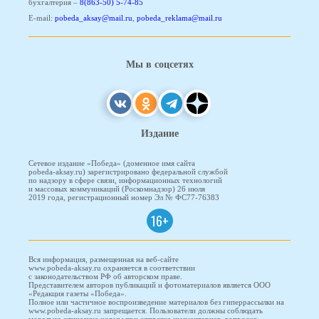
бухгалтерия –
8(863-50) 5-74-85
E-mail:
pobeda_aksay@mail.ru
,
pobeda_reklama@mail.ru
Мы в соцсетях
Издание
Сетевое издание «Победа» (доменное имя сайта
pobeda-aksay.ru) зарегистрировано федеральной службой
по надзору в сфере связи, информационных технологий
и массовых коммуникаций (Роскомнадзор) 26 июля
2019 года, регистрационный номер Эл № ФС77-76383
16+
Вся информация, размещенная на веб-сайте
www.pobeda-aksay.ru охраняется в соответствии
с законодательством РФ об авторском праве.
Представителем авторов публикаций и фотоматериалов является ООО
«Редакция газеты «Победа».
Полное или частичное воспроизведение материалов без гиперрассылки на
www.pobeda-aksay.ru запрещается. Пользователи должны соблюдать