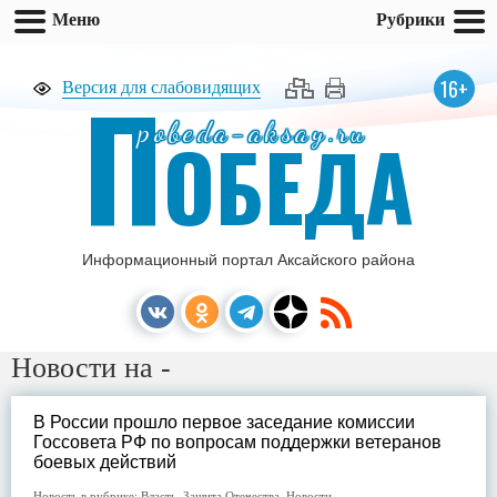
Меню
Рубрики
П
16+
Версия для слабовидящих
pobeda-aksay.ru
ОБЕДА
Информационный портал Аксайского района
Новости на -
В России прошло первое заседание комиссии
Госсовета РФ по вопросам поддержки ветеранов
боевых действий
Новость в рубрике:
Власть
,
Защита Отечества
,
Новости