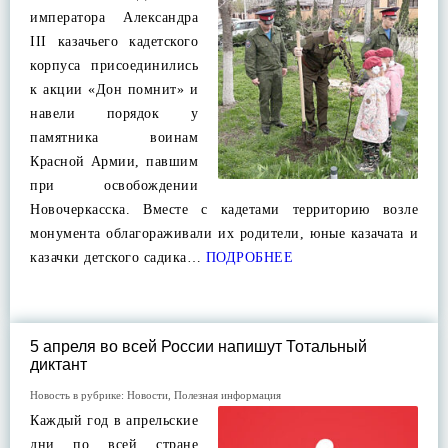
императора Александра
III казачьего кадетского
корпуса присоединились
к акции «Дон помнит» и
навели порядок у
памятника воинам
Красной Армии, павшим
при освобождении
Новочеркасска. Вместе с кадетами территорию возле
монумента облагораживали их родители, юные казачата и
казачки детского садика…
ПОДРОБНЕЕ
5 апреля во всей России напишут Тотальный
диктант
Новость в рубрике:
Новости
,
Полезная информация
Каждый год в апрельские
дни по всей стране