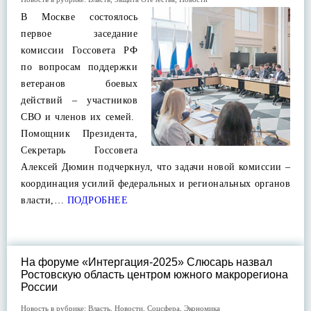
В Москве состоялось
первое заседание
комиссии Госсовета РФ
по вопросам поддержки
ветеранов боевых
действий – участников
СВО и членов их семей.
Помощник Президента,
Секретарь Госсовета
Алексей Дюмин подчеркнул, что задачи новой комиссии –
координация усилий федеральных и региональных органов
власти,…
ПОДРОБНЕЕ
На форуме «Интергация-2025» Слюсарь назвал
Ростовскую область центром южного макрорегиона
России
Новость в рубрике:
Власть
,
Новости
,
Соцсфера
,
Экономика