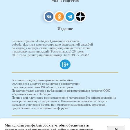
Мы в соцсетях
Издание
Сетевое издание «Победа» (доменное имя сайта
pobeda-aksay.ru) зарегистрировано федеральной службой
по надзору в сфере связи, информационных технологий
и массовых коммуникаций (Роскомнадзор) 26 июля
2019 года, регистрационный номер Эл № ФС77-76383
16+
Вся информация, размещенная на веб-сайте
www.pobeda-aksay.ru охраняется в соответствии
с законодательством РФ об авторском праве.
Представителем авторов публикаций и фотоматериалов является ООО
«Редакция газеты «Победа».
Полное или частичное воспроизведение материалов без гиперрассылки на
www.pobeda-aksay.ru запрещается. Пользователи должны соблюдать
морально-этические нормы при отправке комментариев, вопросов,
предложений и при общении на форуме
ПОБЕДА © 2010-2026
Мы используем файлы cookie, чтобы обеспечивать
Я
правильную работу нашего веб-сайта и анализировать