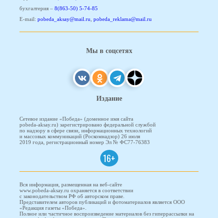
бухгалтерия –
8(863-50) 5-74-85
E-mail:
pobeda_aksay@mail.ru
,
pobeda_reklama@mail.ru
Мы в соцсетях
Издание
Сетевое издание «Победа» (доменное имя сайта
pobeda-aksay.ru) зарегистрировано федеральной службой
по надзору в сфере связи, информационных технологий
и массовых коммуникаций (Роскомнадзор) 26 июля
2019 года, регистрационный номер Эл № ФС77-76383
16+
Вся информация, размещенная на веб-сайте
www.pobeda-aksay.ru охраняется в соответствии
с законодательством РФ об авторском праве.
Представителем авторов публикаций и фотоматериалов является ООО
«Редакция газеты «Победа».
Полное или частичное воспроизведение материалов без гиперрассылки на