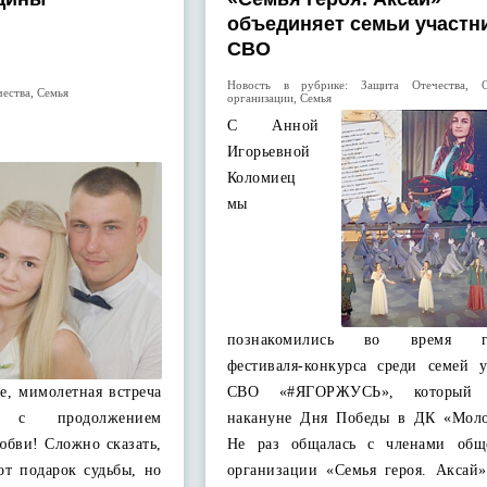
объединяет семьи участн
СВО
Новость в рубрике:
Защита Отечества
,
чества
,
Семья
организации
,
Семья
С Анной
Игорьевной
Коломиец
мы
познакомились во время го
фестиваля-конкурса среди семей у
е, мимолетная встреча
СВО «#ЯГОРЖУСЬ», который 
ь с продолжением
накануне Дня Победы в ДК «Мол
юбви! Сложно сказать,
Не раз общалась с членами общ
тот подарок судьбы, но
организации «Семья героя. Аксай»