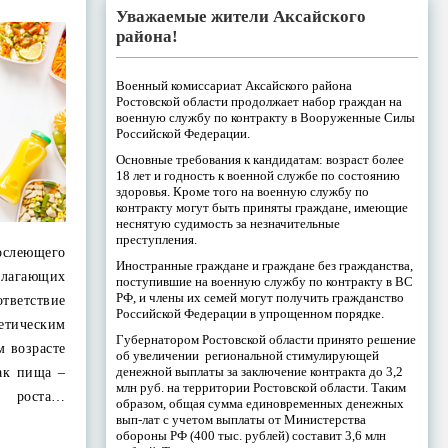
Уважаемые жители Аксайского
района!
Военный комиссариат Аксайского района
Ростовской области продолжает набор граждан на
военную службу по контракту в Вооруженные Силы
Российской Федерации.
Основные требования к кандидатам: возраст более
18 лет и годность к военной службе по состоянию
здоровья. Кроме того на военную службу по
контракту могут быть приняты граждане, имеющие
неснятую судимость за незначительные
преступления.
слеющего
Иностранные граждане и граждане без гражданства,
лагающих
поступившие на военную службу по контракту в ВС
РФ, и члены их семей могут получить гражданство
ответствие
Российской Федерации в упрощенном порядке.
тическим
Губернатором Ростовской области принято решение
м возрасте
об увеличении региональной стимулирующей
денежной выплаты за заключение контракта до 3,2
ак пища –
млн руб. на территории Ростовской области. Таким
я роста…
образом, общая сумма единовременных денежных
вып-лат с учетом выплаты от Министерства
обороны РФ (400 тыс. рублей) составит 3,6 млн