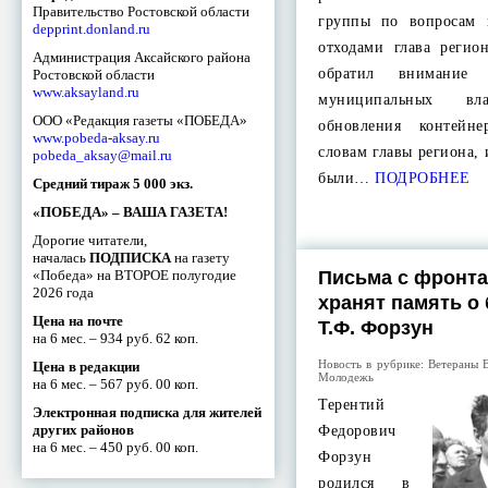
Правительство Ростовской области
группы по вопросам 
depprint.donland.ru
отходами глава реги
Администрация Аксайского района
обратил внимание 
Ростовской области
www.aksayland.ru
муниципальных в
ООО «Редакция газеты «ПОБЕДА»
обновления контейн
www.pobeda-aksay.ru
словам главы региона,
pobeda_aksay@mail.ru
были…
ПОДРОБНЕЕ
Средний тираж 5 000 экз.
«ПОБЕДА» – ВАША ГАЗЕТА!
Дорогие читатели,
началась
ПОДПИСКА
на газету
«Победа» на ВТОРОЕ полугодие
Письма с фронта
2026 года
хранят память о
Цена на почте
Т.Ф. Форзун
на 6 мес. – 934 руб. 62 коп.
Новость в рубрике:
Ветераны 
Цена в редакции
Молодежь
на 6 мес. – 567 руб. 00 коп.
Терентий
Электронная подписка для жителей
других районов
Федорович
на 6 мес. – 450 руб. 00 коп.
Форзун
родился в