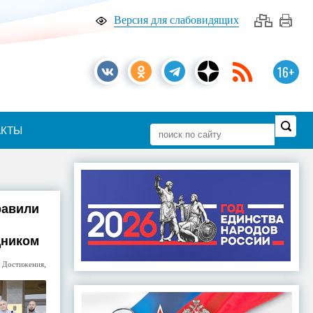
Версия для слабовидящих
16+
АКТЫ
равили
дником
,
Достижения
,