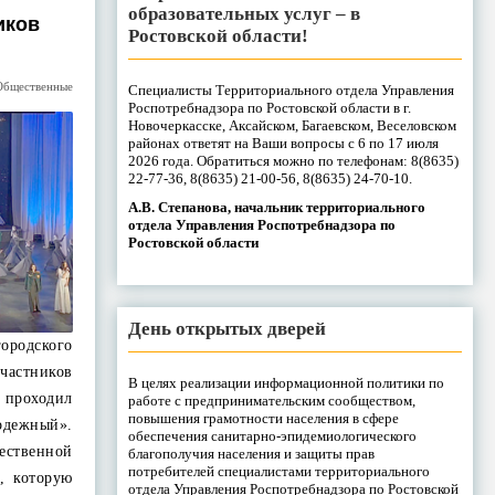
образовательных услуг – в
иков
Ростовской области!
Общественные
Специалисты Территориального отдела Управления
Роспотребнадзора по Ростовской области в г.
Новочеркасске, Аксайском, Багаевском, Веселовском
районах ответят на Ваши вопросы с 6 по 17 июля
2026 года. Обратиться можно по телефонам: 8(8635)
22-77-36, 8(8635) 21-00-56, 8(8635) 24-70-10.
А.В. Степанова, начальник территориального
отдела Управления Роспотребнадзора по
Ростовской области
День открытых дверей
родского
частников
В целях реализации информационной политики по
проходил
работе с предпринимательским сообществом,
повышения грамотности населения в сфере
одежный».
обеспечения санитарно-эпидемиологического
ественной
благополучия населения и защиты прав
потребителей специалистами территориального
, которую
отдела Управления Роспотребнадзора по Ростовской