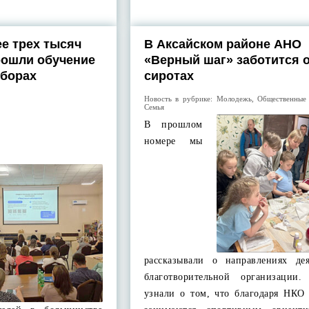
ее трех тысяч
В Аксайском районе АНО
рошли обучение
«Верный шаг» заботится о
ыборах
сиротах
Новость в рубрике:
Молодежь
,
Общественные 
Семья
В прошлом
номере мы
рассказывали о направлениях дея
благотворительной организации.
узнали о том, что благодаря НКО 