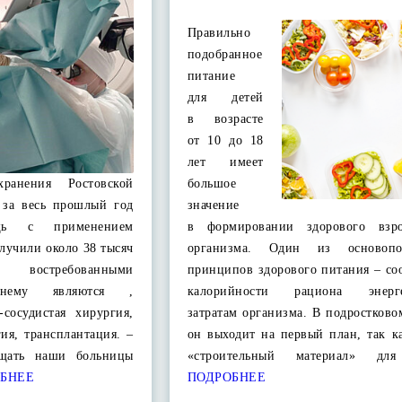
Правильно
подобранное
питание
для детей
в возрасте
от 10 до 18
лет имеет
охранения Ростовской
большое
о за весь прошлый год
значение
щь с применением
в формировании здорового взро
лучили около 38 тысяч
организма. Один из основопо
 востребованными
принципов здорового питания – со
жнему являются ,
калорийности рациона энерге
-сосудистая хирургия,
затратам организма. В подростково
гия, трансплантация. –
он выходит на первый план, так к
щать наши больницы
«строительный материал» дл
БНЕЕ
ПОДРОБНЕЕ