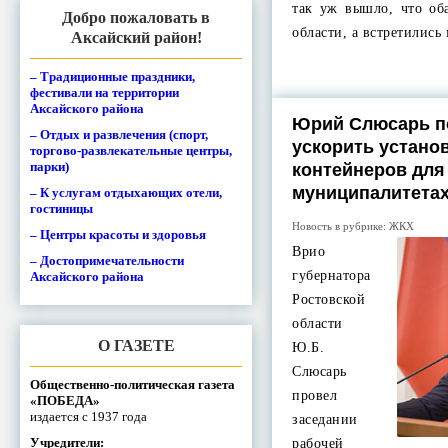
так уж вышло, что об
Добро пожаловать в
области, а встретилис
Аксайский район!
– Традиционные праздники,
фестивали на территории
Аксайского района
Юрий Слюсарь п
– Отдых и развлечения (спорт,
ускорить устано
торгово-развлекательные центры,
парки)
контейнеров для
муниципалитета
– К услугам отдыхающих отели,
гостиницы
Новость в рубрике:
ЖКХ
– Центры красоты и здоровья
Врио
– Достопримечательности
губернатора
Аксайского района
Ростовской
области
О ГАЗЕТЕ
Ю.Б.
Слюсарь
Общественно-политическая газета
провел
«ПОБЕДА»
издается с 1937 года
заседании
Учредители:
рабочей