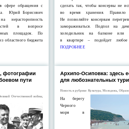
в сфере обращения с
сделать так, чтобы консервы не и
она. Юрий Борисович
во время хранения. Прави
на нерасторопность
Не позволяйте консервам перегрев
ластей в вопросе
замораживаться. Подпол на дач
ерных площадок. По
холодильник на балконе или а
 из областного бюджета
в квартире – подойдет любое
ПОДРОБНЕЕ
, фотографии
Архипо-Осиповка: здесь е
 боевом пути
для любознательных тури
Новость в рубрике:
Культура
,
Молодежь
,
Образо
Великой Отечественной войны
,
На берегу
Черного
моря в