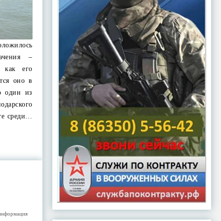
ожилось
ачения –
 как его
тся оно в
о один из
одарского
те среди…
информация