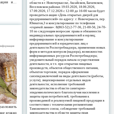
изации и…
области в г. Новочеркасске, Аксайском, Багаевском,
Веселовском районах 19.03.2026, 18.06.2026,
17.09.2026, 17.12.2026 с 12-00 до 16-00 часов будет
проводиться акция «День открытых дверей для
предпринимателей» по адресу: г. Новочеркасск, пер.
Юннатов,3 и консультирование по телефонам
«горячей линии»: 8(863-52) 2-77-36, 21-00-56, 24-70-
10 по следующим вопросам: права и обязанности
индивидуальных предпринимателей и юрлиц;
информирование и консультирование
предпринимателей и юридических лиц о
информация
деятельности Роспотребнадзора, применении новых
форм и методов контроля (надзора), возможностях
информационных ресурсов Роспотребнадзора;
уведомительный порядок начала осуществления
деятельности, в т.ч. при открытии пищевых
производств, объектов общественного питания,
объектов торговли; порядок оформления
санэпидзаключений на виды деятельности (работы,
услуги); лицензирование отдельных видов
деятельности; исполнение требований
законодательства в области санитарно-
эпидемиологического благополучия населения и
защиты прав потребителей; требования к
производимой и реализуемой пищевой продукции в
соответствии с техническими регламентами
азложить
Таможенного союза; соблюдение требований
законодательства в области защиты прав
 Еще нужно