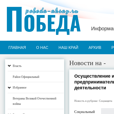
П
pobeda-aksay.ru
ОБЕДА
Информац
ГЛАВНАЯ
О НАС
НАШ КРАЙ
АРХИВ
Новости на -
Власть
Осуществление 
Район Официальный
предпринимател
деятельности
Избранное
Ветераны Великой Отечественной
Новость в рубрике:
Соцзащита
войны
Социальный