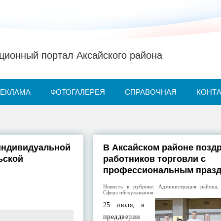
ионный портал Аксайского района
РЕКЛАМА
ФОТОГАЛЕРЕЯ
СПРАВОЧНАЯ
КОНТ
индивидуальной
В Аксайском районе позд
ьской
работников торговли с
профессиональным праз
Новость в рубрике:
Администрация района
Сфера обслуживания
25 июля, в
преддверии