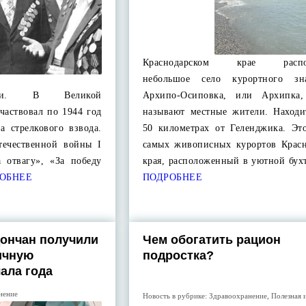
Краснодарском крае распол
небольшое село курортного зн
сти. В Великой
Архипо-Осиповка, или Архипка,
частвовал по 1944 год
называют местные жители. Находи
а стрелкового взвода.
50 километрах от Геленджика. Эт
течественной войны I
самых живописных курортов Красн
а отвагу», «За победу
края, расположенный в уютной бух
ОБНЕЕ
ПОДРОБНЕЕ
дончан получили
Чем обогатить рацион
ичную
подростка?
ала года
нение
Новость в рубрике:
Здравоохранение
,
Полезная 