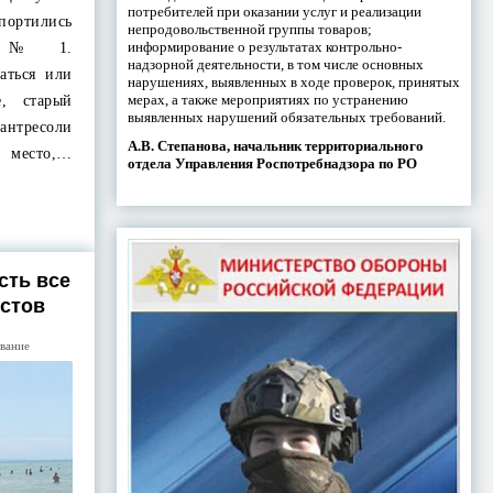
потребителей при оказании услуг и реализации
спортились
непродовольственной группы товаров;
информирование о результатах контрольно-
ло № 1.
надзорной деятельности, в том числе основных
аться или
нарушениях, выявленных в ходе проверок, принятых
мерах, а также мероприятиях по устранению
е, старый
выявленных нарушений обязательных требований.
нтресоли
А.В. Степанова, начальник территориального
 место,…
отдела Управления Роспотребнадзора по РО
сть все
стов
вание