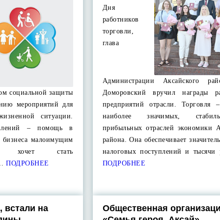
Дня
работников
торговли,
глава
Администрации Аксайского рай
ном социальной защиты
Доморовский вручил награды ра
ению мероприятий для
предприятий отрасли. Торговля 
жизненной ситуации.
наиболее значимых, стаби
влений – помощь в
прибыльных отраслей экономики А
о бизнеса малоимущим
района. Она обеспечивает значител
то хочет стать
налоговых поступлений и тысячи
…
ПОДРОБНЕЕ
ПОДРОБНЕЕ
, встали на
Общественная организац
одины
«Семья героя. Аксай»