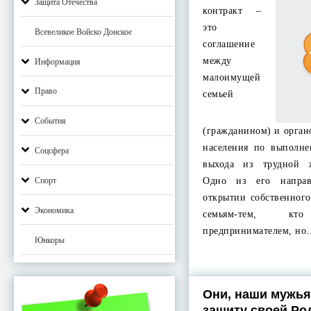
Защита Отечества
контракт –
это
Всевеликое Войско Донское
соглашение
между
Информация
малоимущей
Право
семьей
События
(гражданином) и орга
населения по выполн
Соцсфера
выхода из трудной 
Одно из его напра
Спорт
открытии собственног
Экономика
семьям-тем, к
предпринимателем, но
Юнкоры
Они, наши мужья
защиту своей Р