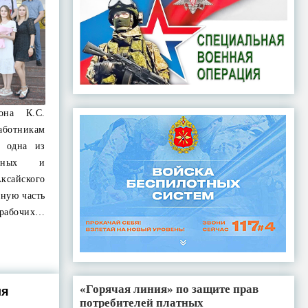
она К.С.
ботникам
– одна из
льных и
ксайского
ьную часть
 рабочих…
«Горячая линия» по защите прав
ия
потребителей платных