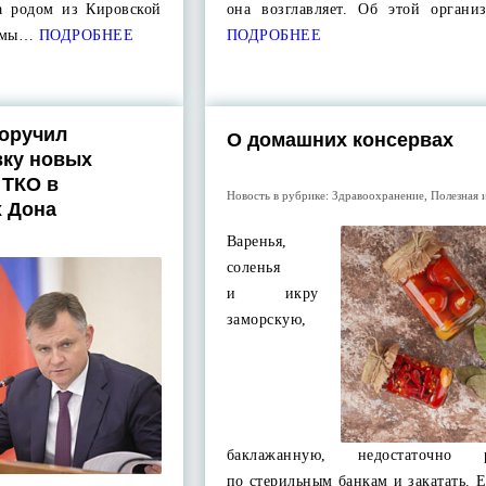
а родом из Кировской
она возглавляет. Об этой орган
ь мы…
ПОДРОБНЕЕ
ПОДРОБНЕЕ
оручил
О домашних консервах
вку новых
 ТКО в
Новость в рубрике:
Здравоохранение
,
Полезная 
х Дона
Варенья,
соленья
и икру
заморскую,
баклажанную, недостаточно р
по стерильным банкам и закатать.