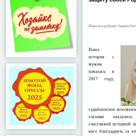
Новость в рубрике:
Защита Оте
Наша
история с
мужем
началась в
2017 году,
судьбоносное мгновени
глазами оказалис
счастливой историей л
кого благодарить за э