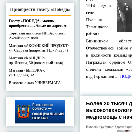
1914 году в
Приобрести газету «Победа»
селе
Пчельня
Газету «ПОБЕДА» можно
приобрести в г. Аксае по адресам:
Теплицкого
Торговый павильон ИП Васильев,
района
Аксайский рынок
Винницкой обла
Магазин «АКСАЙСКИЙ ПРОДУКТ»,
Отечественной войне у
ул. Садовая (напротив ТЦ «Ридер»)
в должности командир
Магазин «КАНЦЛЕР»,
Награжден орденом О
пр. Ленина, 30 (цокольный этаж)
степени, медалями «З
Магазин «БЕРЕЗКА»,
ул. Садовая, 8А
над Германией…
ПОДР
В киоске около УНИВЕРМАГА
Более 20 тысяч 
высокотехнолог
медпомощь с нач
Новость в рубрике:
Здравоохра