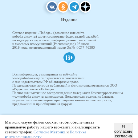
Издание
Сетевое издание «Победа» (доменное имя сайта
pobeda-aksay.ru) зарегистрировано федеральной службой
по надзору в сфере связи, информационных технологий
и массовых коммуникаций (Роскомнадзор) 26 июля
2019 года, регистрационный номер Эл № ФС77-76383
16+
Вся информация, размещенная на веб-сайте
www.pobeda-aksay.ru охраняется в соответствии
с законодательством РФ об авторском праве.
Представителем авторов публикаций и фотоматериалов является ООО
«Редакция газеты «Победа».
Полное или частичное воспроизведение материалов без гиперрассылки на
www.pobeda-aksay.ru запрещается. Пользователи должны соблюдать
морально-этические нормы при отправке комментариев, вопросов,
предложений и при общении на форуме
ПОБЕДА © 2010-2026
Мы используем файлы cookie, чтобы обеспечивать
Я
правильную работу нашего веб-сайта и анализировать
согласен/
сетевой трафик.
Согласие Метрика
и
Политика
согласна
Редизайн и доработка сайта -
ООО "Проводник"
конфиденциальности