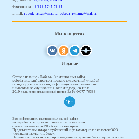
бухгалтерия –
8(863-50) 5-74-85
E-mail:
pobeda_aksay@mail.ru
,
pobeda_reklama@mail.ru
Мы в соцсетях
Издание
Сетевое издание «Победа» (доменное имя сайта
pobeda-aksay.ru) зарегистрировано федеральной службой
по надзору в сфере связи, информационных технологий
и массовых коммуникаций (Роскомнадзор) 26 июля
2019 года, регистрационный номер Эл № ФС77-76383
16+
Вся информация, размещенная на веб-сайте
www.pobeda-aksay.ru охраняется в соответствии
с законодательством РФ об авторском праве.
Представителем авторов публикаций и фотоматериалов является ООО
«Редакция газеты «Победа».
Полное или частичное воспроизведение материалов без гиперрассылки на