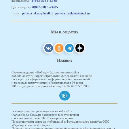
журналисты –
8(863-50) 5-53-65
бухгалтерия –
8(863-50) 5-74-85
E-mail:
pobeda_aksay@mail.ru
,
pobeda_reklama@mail.ru
Мы в соцсетях
Издание
Сетевое издание «Победа» (доменное имя сайта
pobeda-aksay.ru) зарегистрировано федеральной службой
по надзору в сфере связи, информационных технологий
и массовых коммуникаций (Роскомнадзор) 26 июля
2019 года, регистрационный номер Эл № ФС77-76383
16+
Вся информация, размещенная на веб-сайте
www.pobeda-aksay.ru охраняется в соответствии
с законодательством РФ об авторском праве.
Представителем авторов публикаций и фотоматериалов является ООО
«Редакция газеты «Победа».
Полное или частичное воспроизведение материалов без гиперрассылки на