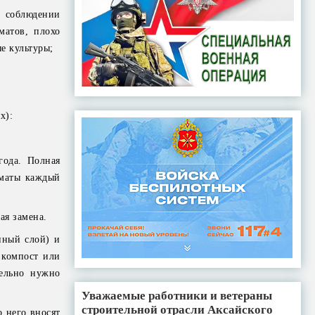
 соблюдении
матов, плохо
е культуры;
х):
года. Полная
оматы каждый
ая замена.
нный слой) и
 компост или
тельно нужно
Уважаемые работники и ветераны
строительной отрасли Аксайского
о него вносят