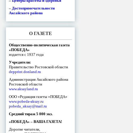
– Центры красоты и здоровья
– Достопримечательности
Аксайского района
О ГАЗЕТЕ
Общественно-политическая газета
«ПОБЕДА»
издается с 1937 года
Учредители:
Правительство Ростовской области
depprint.donland.ru
Администрация Аксайского района
Ростовской области
www.aksayland.ru
ООО «Редакция газеты «ПОБЕДА»
www.pobeda-aksay.ru
pobeda_aksay@mail.ru
Средний тираж 5 000 экз.
«ПОБЕДА» – ВАША ГАЗЕТА!
Дорогие читатели,