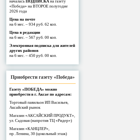
началась
ПОДПИСКА
на газету
«Победа» на ВТОРОЕ полугодие
2026 года
Цена на почте
на 6 мес. – 934 руб. 62 коп.
Цена в редакции
на 6 мес. – 567 руб. 00 коп.
Электронная подписка для жителей
других районов
на 6 мес. – 450 руб. 00 коп.
Приобрести газету «Победа»
Газету «ПОБЕДА» можно
приобрести в г. Аксае по адресам:
Торговый павильон ИП Васильев,
Аксайский рынок
Магазин «АКСАЙСКИЙ ПРОДУКТ»,
ул. Садовая (напротив ТЦ «Ридер»)
Магазин «КАНЦЛЕР»,
пр. Ленина, 30 (цокольный этаж)