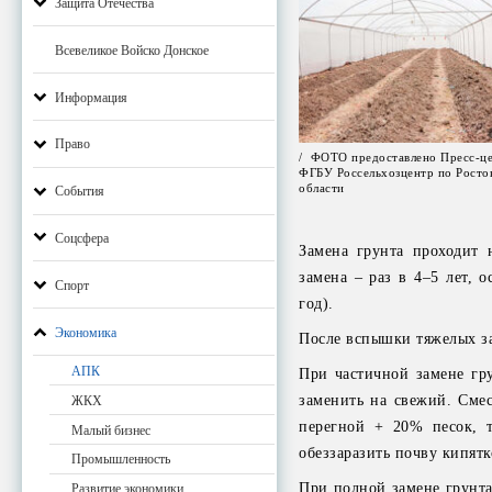
Защита Отечества
Всевеликое Войско Донское
Информация
Право
/ ФОТО предоставлено Пресс-ц
ФГБУ Россельхозцентр по Росто
области
События
Соцсфера
Замена грунта проходит н
замена – раз в 4–5 лет, 
Спорт
год).
Экономика
После вспышки тяжелых за
АПК
При частичной замене гру
заменить на свежий. Сме
ЖКХ
перегной + 20% песок, т
Малый бизнес
обеззаразить почву кипят
Промышленность
При полной замене грунта
Развитие экономики