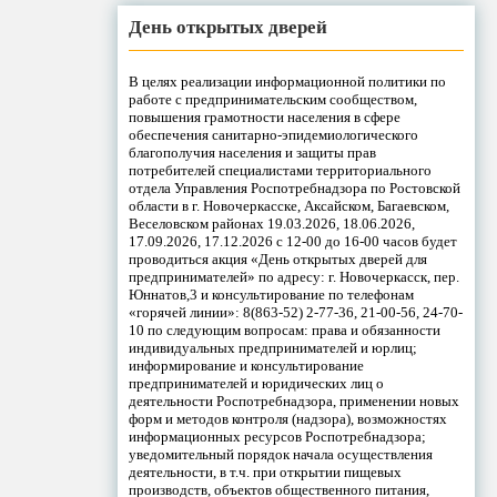
День открытых дверей
В целях реализации информационной политики по
работе с предпринимательским сообществом,
повышения грамотности населения в сфере
обеспечения санитарно-эпидемиологического
благополучия населения и защиты прав
потребителей специалистами территориального
отдела Управления Роспотребнадзора по Ростовской
области в г. Новочеркасске, Аксайском, Багаевском,
Веселовском районах 19.03.2026, 18.06.2026,
17.09.2026, 17.12.2026 с 12-00 до 16-00 часов будет
проводиться акция «День открытых дверей для
предпринимателей» по адресу: г. Новочеркасск, пер.
Юннатов,3 и консультирование по телефонам
«горячей линии»: 8(863-52) 2-77-36, 21-00-56, 24-70-
10 по следующим вопросам: права и обязанности
индивидуальных предпринимателей и юрлиц;
информирование и консультирование
предпринимателей и юридических лиц о
деятельности Роспотребнадзора, применении новых
форм и методов контроля (надзора), возможностях
информационных ресурсов Роспотребнадзора;
уведомительный порядок начала осуществления
деятельности, в т.ч. при открытии пищевых
производств, объектов общественного питания,