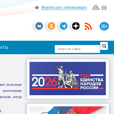
Версия для слабовидящих
16+
АКТЫ
рают полезные
 патогенные
азали, когда
й: