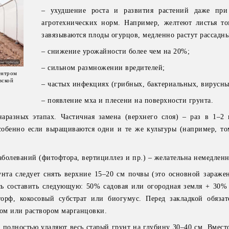
– ухудшение роста и развития растений даже при
агротехнических норм. Например, желтеют листья то
завязываются плоды огурцов, медленно растут рассадны
– снижение урожайности более чем на 20%;
– сильном размножении вредителей;
ентром
вской
– частых инфекциях (грибных, бактериальных, вирусны
– появление мха и плесени на поверхности грунта.
аразных этапах. Частичная замена (верхнего слоя) – раз в 1–2 
особенно если выращиваются одни и те же культуры (например, т
болеваний (фитофтора, вертициллез и пр.) – желательна немедленн
нта следует снять верхние 15–20 см почвы (это основной зараже
сь составить следующую: 50% садовая или огородная земля + 30%
орф, кокосовый субстрат или биогумус. Перед закладкой обяза
ком или раствором марганцовки.
 полностью удаляют весь старый грунт на глубину 30–40 см. Вмест