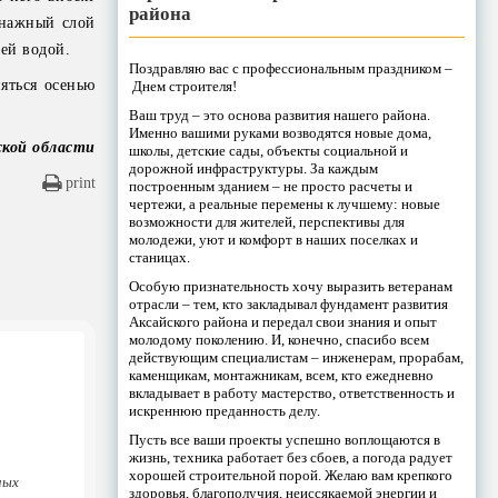
района
енажный слой
чей водой.
Поздравляю вас с профессиональным праздником –
няться осенью
Днем строителя!
Ваш труд – это основа развития нашего района.
Именно вашими руками возводятся новые дома,
ской области
школы, детские сады, объекты социальной и
дорожной инфраструктуры. За каждым
print
построенным зданием – не просто расчеты и
чертежи, а реальные перемены к лучшему: новые
возможности для жителей, перспективы для
молодежи, уют и комфорт в наших поселках и
станицах.
Особую признательность хочу выразить ветеранам
отрасли – тем, кто закладывал фундамент развития
Аксайского района и передал свои знания и опыт
молодому поколению. И, конечно, спасибо всем
действующим специалистам – инженерам, прорабам,
каменщикам, монтажникам, всем, кто ежедневно
вкладывает в работу мастерство, ответственность и
искреннюю преданность делу.
Пусть все ваши проекты успешно воплощаются в
жизнь, техника работает без сбоев, а погода радует
хорошей строительной порой. Желаю вам крепкого
ных
здоровья, благополучия, неиссякаемой энергии и