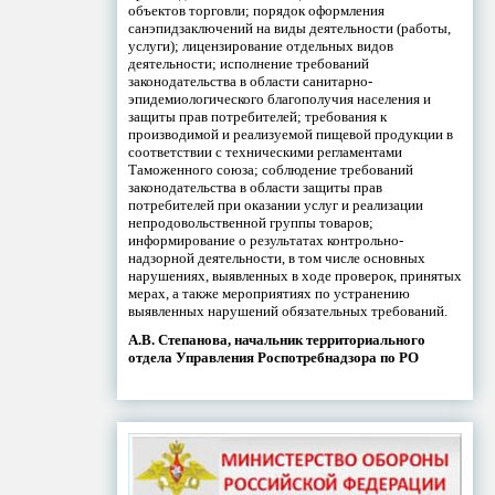
объектов торговли; порядок оформления
санэпидзаключений на виды деятельности (работы,
услуги); лицензирование отдельных видов
деятельности; исполнение требований
законодательства в области санитарно-
эпидемиологического благополучия населения и
защиты прав потребителей; требования к
производимой и реализуемой пищевой продукции в
соответствии с техническими регламентами
Таможенного союза; соблюдение требований
законодательства в области защиты прав
потребителей при оказании услуг и реализации
непродовольственной группы товаров;
информирование о результатах контрольно-
надзорной деятельности, в том числе основных
нарушениях, выявленных в ходе проверок, принятых
мерах, а также мероприятиях по устранению
выявленных нарушений обязательных требований.
А.В. Степанова, начальник территориального
отдела Управления Роспотребнадзора по РО