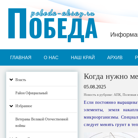
П
pobeda-aksay.ru
ОБЕДА
Информац
ГЛАВНАЯ
О НАС
НАШ КРАЙ
АРХИВ
Когда нужно ме
Власть
05.08.2025
Район Официальный
Новость в рубрике:
АПК
,
Полезная
Если постоянно выращиват
Избранное
элементы, земля накап
микроорганизмы. Специали
Ветераны Великой Отечественной
следует менять грунт в те
войны