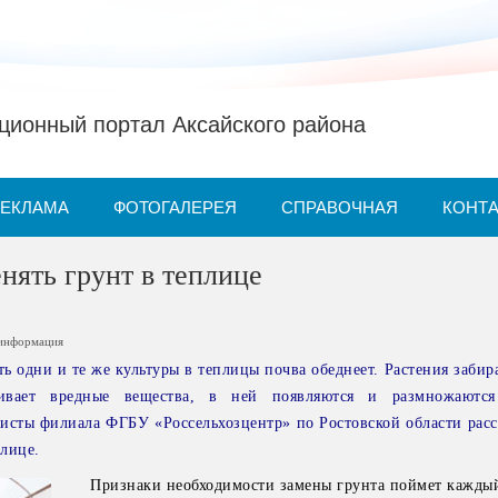
ионный портал Аксайского района
РЕКЛАМА
ФОТОГАЛЕРЕЯ
СПРАВОЧНАЯ
КОНТ
нять грунт в теплице
 информация
ь одни и те же культуры в теплицы почва обеднеет. Растения заби
ливает вредные вещества, в ней появляются и размножаются
сты филиала ФГБУ «Россельхозцентр» по Ростовской области расск
плице.
Признаки необходимости замены грунта поймет кажды