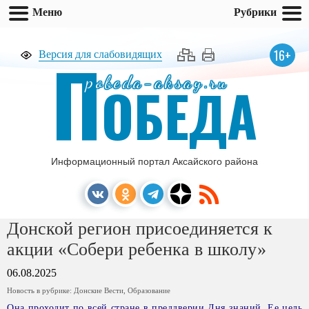
Меню
Рубрики
П
16+
Версия для слабовидящих
pobeda-aksay.ru
ОБЕДА
Информационный портал Аксайского района
Донской регион присоединяется к
акции «Собери ребенка в школу»
06.08.2025
Новость в рубрике:
Донские Вести
,
Образование
Она проходит по всей стране в преддверии Дня знаний. Ее цель