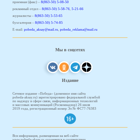
приемная (факс) –
8(863-50) 5-08-50
рекламный отдел –
8(863-50) 5-58-76
,
5-21-66
журналисты –
8(863-50) 5-53-65
бухгалтерия –
8(863-50) 5-74-85
E-mail:
pobeda_aksay@mail.ru
,
pobeda_reklama@mail.ru
Мы в соцсетях
Издание
Сетевое издание «Победа» (доменное имя сайта
pobeda-aksay.ru) зарегистрировано федеральной службой
по надзору в сфере связи, информационных технологий
и массовых коммуникаций (Роскомнадзор) 26 июля
2019 года, регистрационный номер Эл № ФС77-76383
16+
Вся информация, размещенная на веб-сайте
www.pobeda-aksay.ru охраняется в соответствии