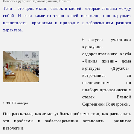
Новость в рубрике:
Здравоохранение
,
Новости
Тело – это цепь мышц, связок и костей, которые связаны между
собой. И если какое-то звено в ней искажено, оно нарушает
целостность организма и приводит к заболеваниям разного
характера.
6 августа участники
культурно-
оздоровительного клуба
«Линия жизни» дома
культуры «Дружба»
встречались со
специалистом по
подбору ортопедических
стелек Еленой
/ ФОТО автора
Сергеевной Гончаровой.
Она рассказала, какие могут быть проблемы стоп, как распознать
эти проблемы и заблаговременно остановить развитие
патологии.