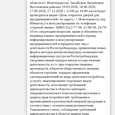
области в г. Новочеркасске, Аксайском, Багаевском,
Веселовском районах 19.03.2026, 18.06.2026,
17.09.2026, 17.12.2026 с 12-00 до 16-00 часов будет
проводиться акция «День открытых дверей для
предпринимателей» по адресу: г. Новочеркасск, пер.
Юннатов,3 и консультирование по телефонам
«горячей линии»: 8(863-52) 2-77-36, 21-00-56, 24-70-
10 по следующим вопросам: права и обязанности
индивидуальных предпринимателей и юрлиц;
информирование и консультирование
предпринимателей и юридических лиц о
деятельности Роспотребнадзора, применении новых
форм и методов контроля (надзора), возможностях
информационных ресурсов Роспотребнадзора;
уведомительный порядок начала осуществления
деятельности, в т.ч. при открытии пищевых
производств, объектов общественного питания,
объектов торговли; порядок оформления
санэпидзаключений на виды деятельности (работы,
услуги); лицензирование отдельных видов
деятельности; исполнение требований
законодательства в области санитарно-
эпидемиологического благополучия населения и
защиты прав потребителей; требования к
производимой и реализуемой пищевой продукции в
соответствии с техническими регламентами
Таможенного союза; соблюдение требований
законодательства в области защиты прав