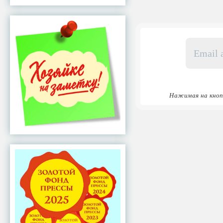
Email
адрес
*
Нажимая на кноп