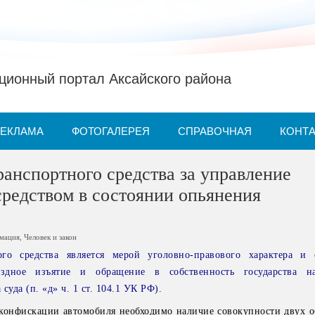
ионный портал Аксайского района
РЕКЛАМА
ФОТОГАЛЕРЕЯ
СПРАВОЧНАЯ
КОНТ
анспортного средства за управление
редством в состоянии опьянения
рмация
,
Человек и закон
го средства является мерой уголовно-правового характера и 
ездное изъятие и обращение в собственность государства н
суда (п. «д» ч. 1 ст. 104.1 УК РФ).
онфискации автомобиля необходимо наличие совокупности двух об