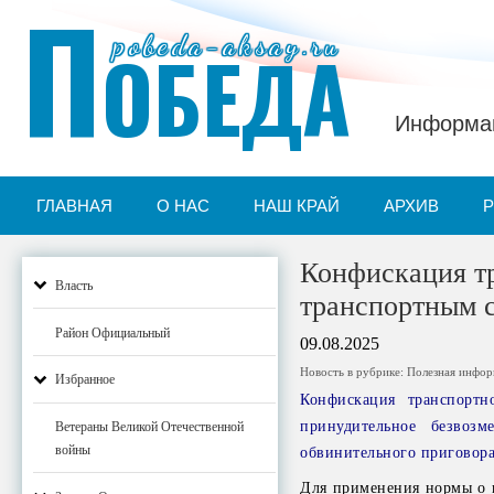
П
pobeda-aksay.ru
ОБЕДА
Информац
ГЛАВНАЯ
О НАС
НАШ КРАЙ
АРХИВ
Конфискация тр
Власть
транспортным с
Район Официальный
09.08.2025
Новость в рубрике:
Полезная инфо
Избранное
Конфискация транспортно
принудительное безвозм
Ветераны Великой Отечественной
войны
обвинительного приговора 
Для применения нормы о к