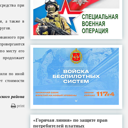
средства при
и, а также в
ругов.
ованного при
провергаются
по месту его
 продолжает
 или по иной
ет стоимости
ского района
print
«Горячая линия» по защите прав
потребителей платных