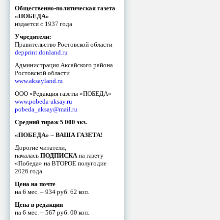
Общественно-политическая газета
«ПОБЕДА»
издается с 1937 года
Учредители:
Правительство Ростовской области
depprint.donland.ru
Администрация Аксайского района
Ростовской области
www.aksayland.ru
ООО «Редакция газеты «ПОБЕДА»
www.pobeda-aksay.ru
pobeda_aksay@mail.ru
Средний тираж 5 000 экз.
«ПОБЕДА» – ВАША ГАЗЕТА!
Дорогие читатели,
началась
ПОДПИСКА
на газету
«Победа» на ВТОРОЕ полугодие
2026 года
Цена на почте
на 6 мес. – 934 руб. 62 коп.
Цена в редакции
на 6 мес. – 567 руб. 00 коп.