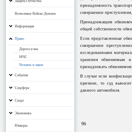
Защита Отечества
принадлежность транспорт
совершении преступления, 
Всевеликое Войско Донское
Принадлежащим обвиняемо
Информация
общей собственности обви
Если представленные обви
Право
совершении преступления
Дорога и мы
исследованными материала
МЧС
хранения обвиняемым и 
Человек и закон
принадлежать обвиняемом
События
В случае если конфискаци
причине, то суд выносит
Соцсфера
данного автомобиля.
Спорт
Экономика
96
Юнкоры