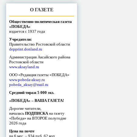
О ГАЗЕТЕ
Общественно-политическая газета
«ПОБЕДА»
издается с 1937 года
Учредители:
Правительство Ростовской области
depprint.donland.ru
Администрация Аксайского района
Ростовской области
www.aksayland.ru
ООО «Редакция газеты «ПОБЕДА»
www.pobeda-aksay.ru
pobeda_aksay@mail.ru
Средний тираж 5 000 экз.
«ПОБЕДА» – ВАША ГАЗЕТА!
Дорогие читатели,
началась
ПОДПИСКА
на газету
«Победа» на ВТОРОЕ полугодие
2026 года
Цена на почте
на 6 мес. – 934 руб. 62 коп.