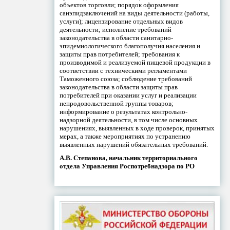
объектов торговли; порядок оформления
санэпидзаключений на виды деятельности (работы,
услуги); лицензирование отдельных видов
деятельности; исполнение требований
законодательства в области санитарно-
эпидемиологического благополучия населения и
защиты прав потребителей; требования к
производимой и реализуемой пищевой продукции в
соответствии с техническими регламентами
Таможенного союза; соблюдение требований
законодательства в области защиты прав
потребителей при оказании услуг и реализации
непродовольственной группы товаров;
информирование о результатах контрольно-
надзорной деятельности, в том числе основных
нарушениях, выявленных в ходе проверок, принятых
мерах, а также мероприятиях по устранению
выявленных нарушений обязательных требований.
А.В. Степанова, начальник территориального
отдела Управления Роспотребнадзора по РО