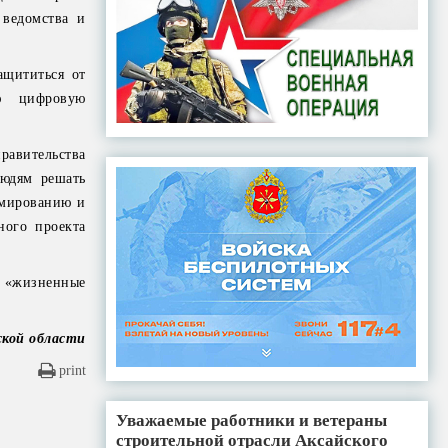
 ведомства и
ащититься от
ю цифровую
правительства
юдям решать
рмированию и
ного проекта
 «жизненные
ской области
print
Уважаемые работники и ветераны
строительной отрасли Аксайского