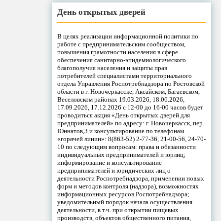
День открытых дверей
В целях реализации информационной политики по
работе с предпринимательским сообществом,
повышения грамотности населения в сфере
обеспечения санитарно-эпидемиологического
благополучия населения и защиты прав
потребителей специалистами территориального
отдела Управления Роспотребнадзора по Ростовской
области в г. Новочеркасске, Аксайском, Багаевском,
Веселовском районах 19.03.2026, 18.06.2026,
17.09.2026, 17.12.2026 с 12-00 до 16-00 часов будет
проводиться акция «День открытых дверей для
предпринимателей» по адресу: г. Новочеркасск, пер.
Юннатов,3 и консультирование по телефонам
«горячей линии»: 8(863-52) 2-77-36, 21-00-56, 24-70-
10 по следующим вопросам: права и обязанности
индивидуальных предпринимателей и юрлиц;
информирование и консультирование
предпринимателей и юридических лиц о
деятельности Роспотребнадзора, применении новых
форм и методов контроля (надзора), возможностях
информационных ресурсов Роспотребнадзора;
уведомительный порядок начала осуществления
деятельности, в т.ч. при открытии пищевых
производств, объектов общественного питания,