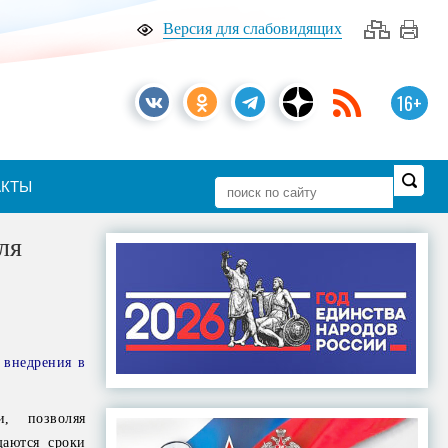
Версия для слабовидящих
16+
АКТЫ
ля
 внедрения в
и, позволяя
щаются сроки