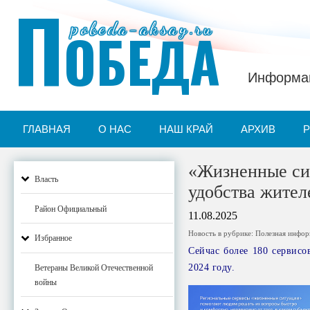
П
pobeda-aksay.ru
ОБЕДА
Информац
ГЛАВНАЯ
О НАС
НАШ КРАЙ
АРХИВ
«Жизненные сит
Власть
удобства жител
Район Официальный
11.08.2025
Новость в рубрике:
Полезная инфо
Избранное
Сейчас более 180 сервисо
2024 году.
Ветераны Великой Отечественной
войны