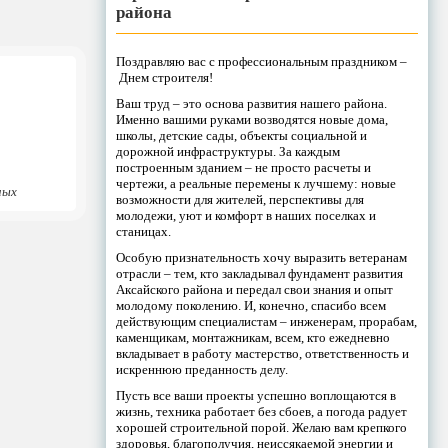
района
Поздравляю вас с профессиональным праздником –
Днем строителя!
Ваш труд – это основа развития нашего района.
Именно вашими руками возводятся новые дома,
школы, детские сады, объекты социальной и
дорожной инфраструктуры. За каждым
построенным зданием – не просто расчеты и
чертежи, а реальные перемены к лучшему: новые
ных
возможности для жителей, перспективы для
молодежи, уют и комфорт в наших поселках и
станицах.
Особую признательность хочу выразить ветеранам
отрасли – тем, кто закладывал фундамент развития
Аксайского района и передал свои знания и опыт
молодому поколению. И, конечно, спасибо всем
действующим специалистам – инженерам, прорабам,
каменщикам, монтажникам, всем, кто ежедневно
вкладывает в работу мастерство, ответственность и
искреннюю преданность делу.
Пусть все ваши проекты успешно воплощаются в
жизнь, техника работает без сбоев, а погода радует
хорошей строительной порой. Желаю вам крепкого
здоровья, благополучия, неиссякаемой энергии и