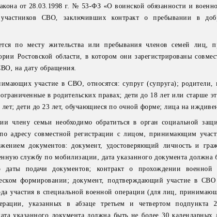
закона от 28.03.1998 г. № 53-ФЗ «О воинской обязанности и военн
участников СВО, заключивших контракт о пребывании в добр
яется по месту жительства или пребывания членов семей лиц,
ории Ростовской области, в котором они зарегистрированы совмес
ВО, на дату обращения.
имающих участие в СВО, относятся: супруг (супруга); родители,
ограниченные в родительских правах; дети до 18 лет или старше эт
 лет; дети до 23 лет, обучающиеся по очной форме; лица на иждиве
ии члену семьи необходимо обратиться в орган социальной защ
 по адресу совместной регистрации с лицом, принимающим учас
ожением документов: документ, удостоверяющий личность и гра
енную службу по мобилизации, дата указанного документа должна б
о даты подачи документов; контракт о прохождении военной
еском формировании; документ, подтверждающий участие в СВО
иода участия в специальной военной операции (для лиц, принимающ
ерации, указанных в абзаце третьем и четвертом подпункта 2
ата указанного документа должна быть не более 30 календарных 