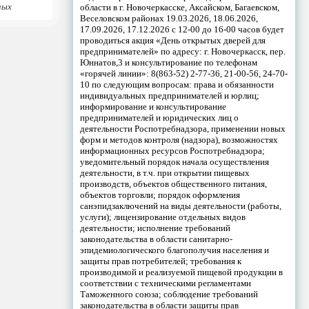
ных
области в г. Новочеркасске, Аксайском, Багаевском,
Веселовском районах 19.03.2026, 18.06.2026,
17.09.2026, 17.12.2026 с 12-00 до 16-00 часов будет
проводиться акция «День открытых дверей для
предпринимателей» по адресу: г. Новочеркасск, пер.
Юннатов,3 и консультирование по телефонам
«горячей линии»: 8(863-52) 2-77-36, 21-00-56, 24-70-
10 по следующим вопросам: права и обязанности
индивидуальных предпринимателей и юрлиц;
информирование и консультирование
предпринимателей и юридических лиц о
деятельности Роспотребнадзора, применении новых
форм и методов контроля (надзора), возможностях
информационных ресурсов Роспотребнадзора;
уведомительный порядок начала осуществления
деятельности, в т.ч. при открытии пищевых
производств, объектов общественного питания,
объектов торговли; порядок оформления
санэпидзаключений на виды деятельности (работы,
услуги); лицензирование отдельных видов
деятельности; исполнение требований
законодательства в области санитарно-
эпидемиологического благополучия населения и
защиты прав потребителей; требования к
производимой и реализуемой пищевой продукции в
соответствии с техническими регламентами
Таможенного союза; соблюдение требований
законодательства в области защиты прав