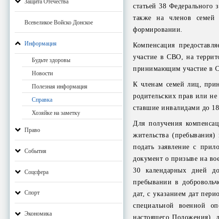
Защита Отечества
статьей 38 Федерального 
также на членов семей 
Всевеликое Войско Донское
формировании.
Информация
Компенсация предоставл
участие в СВО, на террит
Будьте здоровы
принимающим участие в С
Новости
К членам семей лиц, прин
Полезная информация
родительских прав или не 
Справка
ставшие инвалидами до 18
Хозяйке на заметку
Для получения компенсац
Право
жительства (пребывания)
подать заявление с прил
События
документ о призыве на во
30 календарных дней д
Соцсфера
пребывании в добровольч
Спорт
дат, с указанием дат пер
специальной военной оп
Экономика
настоящего Положения), д