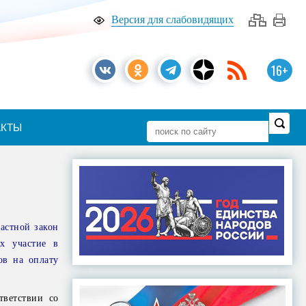
Версия для слабовидящих
16+
АКТЫ
астной закон
х участие в
ов на оплату
тветствии со