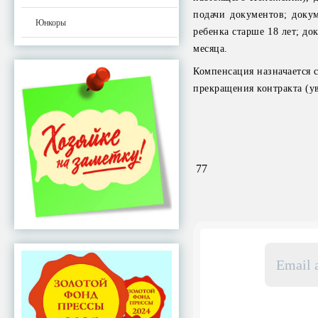
подачи документов; доку
Юнкоры
ребенка старше 18 лет; д
месяца.
Компенсация назначается с 
прекращения контракта (у
77
Email
адрес
*