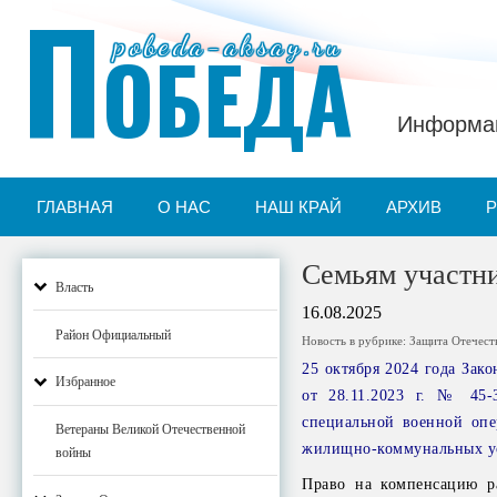
П
pobeda-aksay.ru
ОБЕДА
Информац
ГЛАВНАЯ
О НАС
НАШ КРАЙ
АРХИВ
Семьям участн
Власть
16.08.2025
Район Официальный
Новость в рубрике:
Защита Отечест
25 октября 2024 года Зак
Избранное
от 28.11.2023 г. № 45
специальной военной опе
Ветераны Великой Отечественной
жилищно-коммунальных ус
войны
Право на компенсацию ра