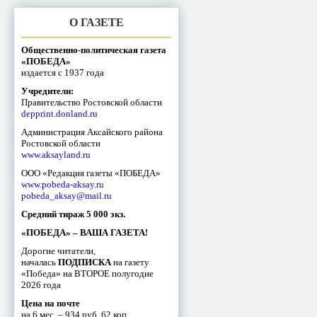
О ГАЗЕТЕ
Общественно-политическая газета
«ПОБЕДА»
издается с 1937 года
Учредители:
Правительство Ростовской области
depprint.donland.ru
Администрация Аксайского района
Ростовской области
www.aksayland.ru
ООО «Редакция газеты «ПОБЕДА»
www.pobeda-aksay.ru
pobeda_aksay@mail.ru
Средний тираж 5 000 экз.
«ПОБЕДА» – ВАША ГАЗЕТА!
Дорогие читатели,
началась
ПОДПИСКА
на газету
«Победа» на ВТОРОЕ полугодие
2026 года
Цена на почте
на 6 мес. – 934 руб. 62 коп.