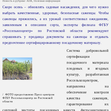
Новость в рубрике:
АПК
,
Полезная информация
Скоро осень – обновлять садовые насаждения, для чего нужно
выбрать качественные, здоровые, безопасные саженцы. Чтобы
саженцы прижились, а их урожай соответствовал ожиданиям,
заявленным в описании сорта, эксперты филиала ФГБУ
«Россельхозцентр» по Ростовской области рекомендуют
спрашивать у продавца документы на саженцы и отдавать
предпочтение сертифицированному посадочному материалу.
Система добровольной
сертификации
посадочного материала
плодовых и ягодных
культур, разработанная
Россельхозцентром,
направлена на
обеспечение контроля
/ ФОТО предоставлено Пресс-центром
ФГБУ Россельхозцентр по Ростовской
качества саженцев,
области
гарантирование их
сортовой чистоты, посадочных качеств, фитосанитарного