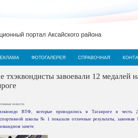
ионный портал Аксайского района
РЕКЛАМА
ФОТОГАЛЕРЕЯ
СПРАВОЧНАЯ
КОНТ
 тхэквондисты завоевали 12 медалей н
нроге
ртивные новости
хэквондо ВТФ, которые проводились в Таганроге в честь 
спортивной школы № 1 показали отличные результаты, завоевав 
командном зачете.