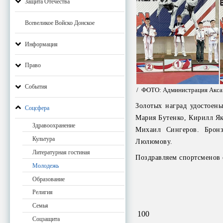
Защита Отечества
Всевеликое Войско Донское
Информация
Право
События
/ ФОТО: Администрация Акса
Золотых наград удостоен
Соцсфера
Мария Бутенко, Кирилл Як
Здравоохранение
Михаил Сингеров. Бронз
Культура
Люлюмову.
Литературная гостиная
Поздравляем спортсменов 
Молодежь
Образование
Религия
Семья
100
Соцзащита