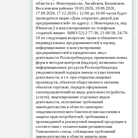
области в г. Новочеркасске, Аксайском, Багаевском,
Веселовском районах 19.03.2026, 18.06.2026,
17.09.2026, 17.12.2026 с 12-00 до 16-00 часов будет
проводиться акция «День открытых дверей для
предпринимателей» по адресу: г. Новочеркасск, пер.
Юннатов,3 и консультирование по телефонам
«горячей линии»: 8(863-52) 2-77-36, 21-00-56, 24-70-
10 по следующим вопросам: права и обязанности
индивидуальных предпринимателей и юрлиц;
информирование и консультирование
предпринимателей и юридических лиц о
деятельности Роспотребнадзора, применении новых
форм и методов контроля (надзора), возможностях
информационных ресурсов Роспотребнадзора;
уведомительный порядок начала осуществления
деятельности, в т.ч. при открытии пищевых
производств, объектов общественного питания,
объектов торговли; порядок оформления
санэпидзаключений на виды деятельности (работы,
услуги); лицензирование отдельных видов
деятельности; исполнение требований
законодательства в области санитарно-
эпидемиологического благополучия населения и
защиты прав потребителей; требования к
производимой и реализуемой пищевой продукции в
соответствии с техническими регламентами
Таможенного союза; соблюдение требований
законодательства в области защиты прав