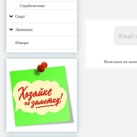
Соцобеспечение
Спорт
Email
Экономика
адрес
*
Юнкоры
Нажимая на кноп