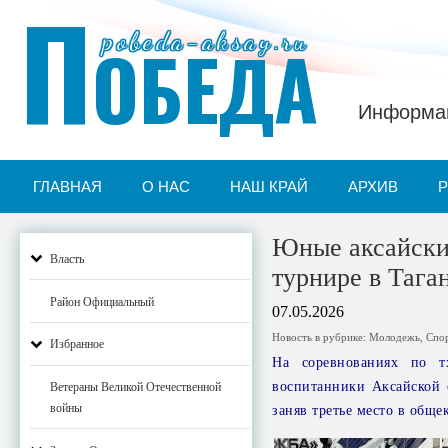
П
pobeda-aksay.ru
ОБЕДА
Информац
ГЛАВНАЯ
О НАС
НАШ КРАЙ
АРХИВ
Юные аксайские
Власть
турнире в Тага
Район Официальный
07.05.2026
Новость в рубрике:
Молодежь
,
Спо
Избранное
На соревнованиях по т
воспитанники Аксайской 
Ветераны Великой Отечественной
войны
заняв третье место в обще