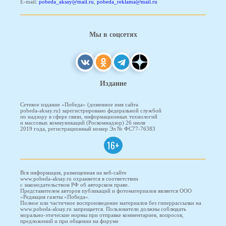
E-mail:
pobeda_aksay@mail.ru
,
pobeda_reklama@mail.ru
Мы в соцсетях
Издание
Сетевое издание «Победа» (доменное имя сайта
pobeda-aksay.ru) зарегистрировано федеральной службой
по надзору в сфере связи, информационных технологий
и массовых коммуникаций (Роскомнадзор) 26 июля
2019 года, регистрационный номер Эл № ФС77-76383
16+
Вся информация, размещенная на веб-сайте
www.pobeda-aksay.ru охраняется в соответствии
с законодательством РФ об авторском праве.
Представителем авторов публикаций и фотоматериалов является ООО
«Редакция газеты «Победа».
Полное или частичное воспроизведение материалов без гиперрассылки на
www.pobeda-aksay.ru запрещается. Пользователи должны соблюдать
морально-этические нормы при отправке комментариев, вопросов,
предложений и при общении на форуме