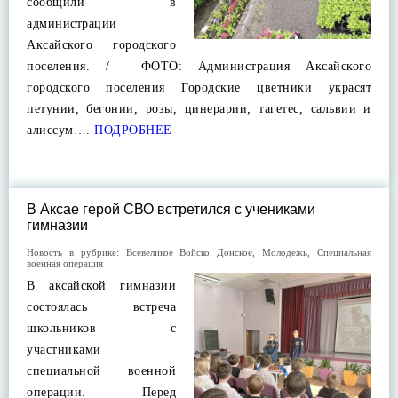
сообщили в
администрации
Аксайского городского
поселения. / ФОТО: Администрация Аксайского
городского поселения Городские цветники украсят
петунии, бегонии, розы, цинерарии, тагетес, сальвии и
алиссум….
ПОДРОБНЕЕ
В Аксае герой СВО встретился с учениками
гимназии
Новость в рубрике:
Всевеликое Войско Донское
,
Молодежь
,
Специальная
военная операция
В аксайской гимназии
состоялась встреча
школьников с
участниками
специальной военной
операции. Перед