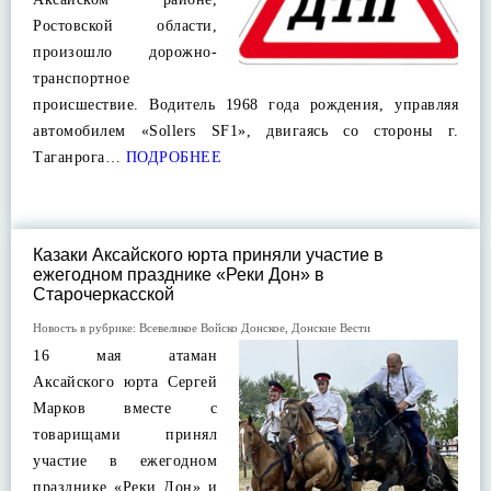
Ростовской области,
произошло дорожно-
транспортное
происшествие. Водитель 1968 года рождения, управляя
автомобилем «Sollers SF1», двигаясь со стороны г.
Таганрога…
ПОДРОБНЕЕ
Казаки Аксайского юрта приняли участие в
ежегодном празднике «Реки Дон» в
Старочеркасской
Новость в рубрике:
Всевеликое Войско Донское
,
Донские Вести
16 мая атаман
Аксайского юрта Сергей
Марков вместе с
товарищами принял
участие в ежегодном
празднике «Реки Дон» и