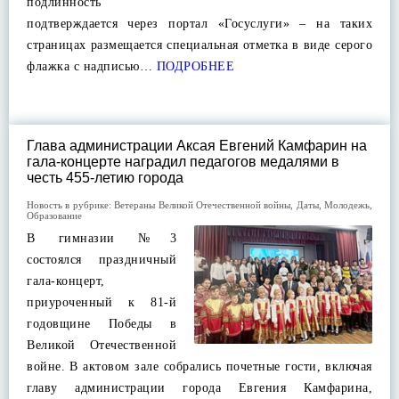
подлинность
подтверждается через портал «Госуслуги» – на таких
страницах размещается специальная отметка в виде серого
флажка с надписью…
ПОДРОБНЕЕ
Глава администрации Аксая Евгений Камфарин на
гала-концерте наградил педагогов медалями в
честь 455-летию города
Новость в рубрике:
Ветераны Великой Отечественной войны
,
Даты
,
Молодежь
,
Образование
В гимназии №3
состоялся праздничный
гала-концерт,
приуроченный к 81-й
годовщине Победы в
Великой Отечественной
войне. В актовом зале собрались почетные гости, включая
главу администрации города Евгения Камфарина,