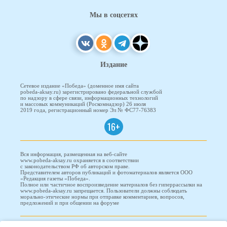
Мы в соцсетях
Издание
Сетевое издание «Победа» (доменное имя сайта
pobeda-aksay.ru) зарегистрировано федеральной службой
по надзору в сфере связи, информационных технологий
и массовых коммуникаций (Роскомнадзор) 26 июля
2019 года, регистрационный номер Эл № ФС77-76383
16+
Вся информация, размещенная на веб-сайте
www.pobeda-aksay.ru охраняется в соответствии
с законодательством РФ об авторском праве.
Представителем авторов публикаций и фотоматериалов является ООО
«Редакция газеты «Победа».
Полное или частичное воспроизведение материалов без гиперрассылки на
www.pobeda-aksay.ru запрещается. Пользователи должны соблюдать
морально-этические нормы при отправке комментариев, вопросов,
предложений и при общении на форуме