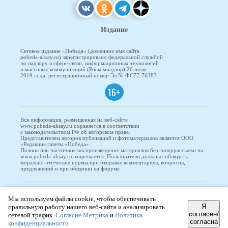
Издание
Сетевое издание «Победа» (доменное имя сайта
pobeda-aksay.ru) зарегистрировано федеральной службой
по надзору в сфере связи, информационных технологий
и массовых коммуникаций (Роскомнадзор) 26 июля
2019 года, регистрационный номер Эл № ФС77-76383
16+
Вся информация, размещенная на веб-сайте
www.pobeda-aksay.ru охраняется в соответствии
с законодательством РФ об авторском праве.
Представителем авторов публикаций и фотоматериалов является ООО
«Редакция газеты «Победа».
Полное или частичное воспроизведение материалов без гиперрассылки на
www.pobeda-aksay.ru запрещается. Пользователи должны соблюдать
морально-этические нормы при отправке комментариев, вопросов,
предложений и при общении на форуме
ПОБЕДА © 2010-2026
Мы используем файлы cookie, чтобы обеспечивать
Я
правильную работу нашего веб-сайта и анализировать
согласен/
сетевой трафик.
Согласие Метрика
и
Политика
согласна
Редизайн и доработка сайта -
ООО "Проводник"
конфиденциальности