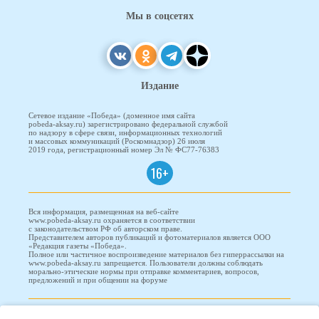
Мы в соцсетях
Издание
Сетевое издание «Победа» (доменное имя сайта
pobeda-aksay.ru) зарегистрировано федеральной службой
по надзору в сфере связи, информационных технологий
и массовых коммуникаций (Роскомнадзор) 26 июля
2019 года, регистрационный номер Эл № ФС77-76383
16+
Вся информация, размещенная на веб-сайте
www.pobeda-aksay.ru охраняется в соответствии
с законодательством РФ об авторском праве.
Представителем авторов публикаций и фотоматериалов является ООО
«Редакция газеты «Победа».
Полное или частичное воспроизведение материалов без гиперрассылки на
www.pobeda-aksay.ru запрещается. Пользователи должны соблюдать
морально-этические нормы при отправке комментариев, вопросов,
предложений и при общении на форуме
ПОБЕДА © 2010-2026