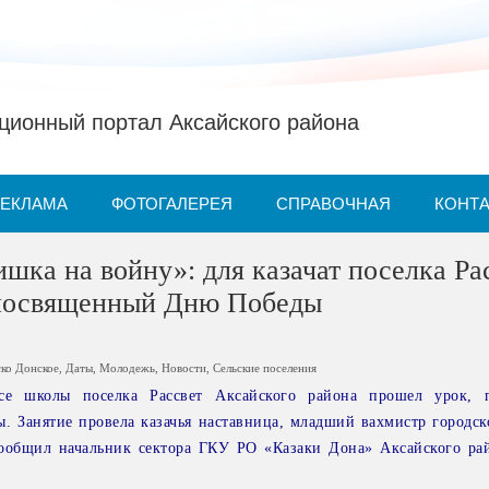
ионный портал Аксайского района
РЕКЛАМА
ФОТОГАЛЕРЕЯ
СПРАВОЧНАЯ
КОНТ
шка на войну»: для казачат поселка Ра
 посвященный Дню Победы
ско Донское
,
Даты
,
Молодежь
,
Новости
,
Сельские поселения
се школы поселка Рассвет Аксайского района прошел урок, 
 Занятие провела казачья наставница, младший вахмистр городско
ообщил начальник сектора ГКУ РО «Казаки Дона» Аксайского ра