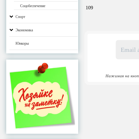
Соцобеспечение
109
Спорт
Экономика
Email
Юнкоры
адрес
*
Нажимая на кноп