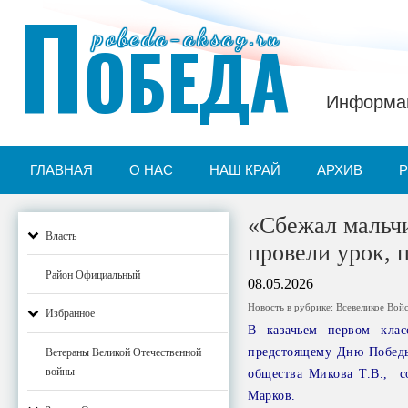
П
pobeda-aksay.ru
ОБЕДА
Информац
ГЛАВНАЯ
О НАС
НАШ КРАЙ
АРХИВ
«Сбежал мальчи
Власть
провели урок,
Район Официальный
08.05.2026
Новость в рубрике:
Всевеликое Вой
Избранное
В казачьем первом клас
предстоящему Дню Победы.
Ветераны Великой Отечественной
войны
общества Микова Т.В., с
Марков.