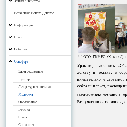
Защита Отечества
Всевеликое Войско Донское
Информация
Право
События
/ ФОТО: ГКУ РО «Казаки Дон
Соцсфера
Урок под названием «Сбе
Здравоохранение
детству и подвигу в бор
внимательно и серьезно: 
Культура
собрали плакат, посвящен
Литературная гостиная
Молодежь
Неоценимую помощь в про
Все участники остались д
Образование
Религия
Семья
Соцзащита