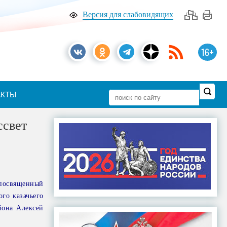
Версия для слабовидящих
16+
АКТЫ
ссвет
посвященный
го казачьего
йона Алексей