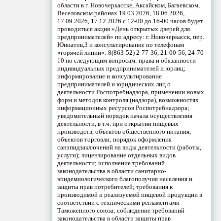
области в г. Новочеркасске, Аксайском, Багаевском,
Веселовском районах 19.03.2026, 18.06.2026,
17.09.2026, 17.12.2026 с 12-00 до 16-00 часов будет
проводиться акция «День открытых дверей для
предпринимателей» по адресу: г. Новочеркасск, пер.
Юннатов,3 и консультирование по телефонам
«горячей линии»: 8(863-52) 2-77-36, 21-00-56, 24-70-
10 по следующим вопросам: права и обязанности
индивидуальных предпринимателей и юрлиц;
информирование и консультирование
предпринимателей и юридических лиц о
деятельности Роспотребнадзора, применении новых
форм и методов контроля (надзора), возможностях
информационных ресурсов Роспотребнадзора;
уведомительный порядок начала осуществления
деятельности, в т.ч. при открытии пищевых
производств, объектов общественного питания,
объектов торговли; порядок оформления
санэпидзаключений на виды деятельности (работы,
услуги); лицензирование отдельных видов
деятельности; исполнение требований
законодательства в области санитарно-
эпидемиологического благополучия населения и
защиты прав потребителей; требования к
производимой и реализуемой пищевой продукции в
соответствии с техническими регламентами
Таможенного союза; соблюдение требований
законодательства в области защиты прав