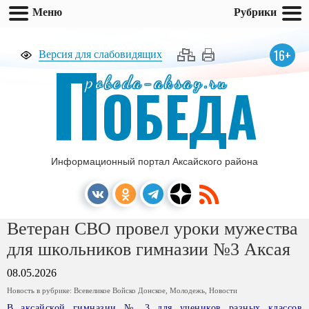
Меню
Рубрики
П
16+
Версия для слабовидящих
pobeda-aksay.ru
ОБЕДА
Информационный портал Аксайского района
Ветеран СВО провел уроки мужества
для школьников гимназии №3 Аксая
08.05.2026
Новость в рубрике:
Всевеликое Войско Донское
,
Молодежь
,
Новости
В аксайской гимназии № 3 для учеников разных классов