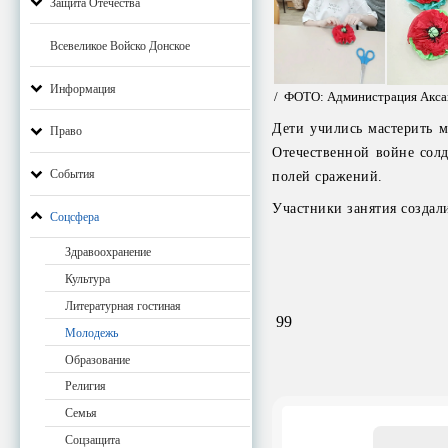
Защита Отечества
Всевеликое Войско Донское
Информация
/ ФОТО: Администрация Аксай
Дети учились мастерить 
Право
Отечественной войне солд
События
полей сражений.
Участники занятия создали
Соцсфера
Здравоохранение
Культура
Литературная гостиная
99
Молодежь
Образование
Религия
Семья
Email
Соцзащита