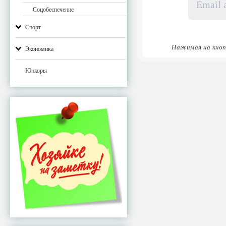
адрес
Соцобеспечение
*
Спорт
Нажимая на кноп
Экономика
Юнкоры