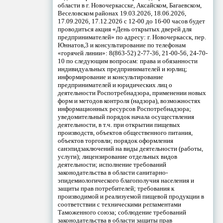
области в г. Новочеркасске, Аксайском, Багаевском,
Веселовском районах 19.03.2026, 18.06.2026,
17.09.2026, 17.12.2026 с 12-00 до 16-00 часов будет
проводиться акция «День открытых дверей для
предпринимателей» по адресу: г. Новочеркасск, пер.
Юннатов,3 и консультирование по телефонам
«горячей линии»: 8(863-52) 2-77-36, 21-00-56, 24-70-
10 по следующим вопросам: права и обязанности
индивидуальных предпринимателей и юрлиц;
информирование и консультирование
предпринимателей и юридических лиц о
деятельности Роспотребнадзора, применении новых
форм и методов контроля (надзора), возможностях
информационных ресурсов Роспотребнадзора;
уведомительный порядок начала осуществления
деятельности, в т.ч. при открытии пищевых
производств, объектов общественного питания,
объектов торговли; порядок оформления
санэпидзаключений на виды деятельности (работы,
услуги); лицензирование отдельных видов
деятельности; исполнение требований
законодательства в области санитарно-
эпидемиологического благополучия населения и
защиты прав потребителей; требования к
производимой и реализуемой пищевой продукции в
соответствии с техническими регламентами
Таможенного союза; соблюдение требований
законодательства в области защиты прав