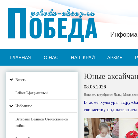
П
pobeda-aksay.ru
ОБЕДА
Информац
ГЛАВНАЯ
О НАС
НАШ КРАЙ
АРХИВ
Юные аксайчан
Власть
08.05.2026
Район Официальный
Новость в рубрике:
Даты
,
Молодеж
В доме культуры «Дружба»
Избранное
творчеству под названием
Ветераны Великой Отечественной
войны