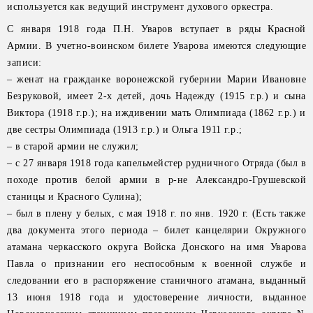
используется как ведущий инструмент духового оркестра.
С января 1918 года П.Н. Уваров вступает в ряды Красной
Армии. В учетно-воинском билете Уварова имеются следующие
записи:
– женат на гражданке воронежской губернии Марии Ивановне
Безруковой, имеет 2-х детей, дочь Надежду (1915 г.р.) и сына
Виктора (1918 г.р.); на иждивении мать Олимпиада (1862 г.р.) и
две сестры Олимпиада (1913 г.р.) и Ольга 1911 г.р.;
– в старой армии не служил;
– с 27 января 1918 года капельмейстер рудничного Отряда (был в
походе против белой армии в р-не Александро-Грушевской
станицы и Красного Сулина);
– был в плену у белых, с мая 1918 г. по янв. 1920 г. (Есть также
два документа этого периода – билет канцелярии Окружного
атамана черкасского округа Войска Донского на имя Уварова
Павла о признании его неспособным к военной службе и
следовании его в распоряжение станичного атамана, выданный
13 июня 1918 года и удостоверение личности, выданное