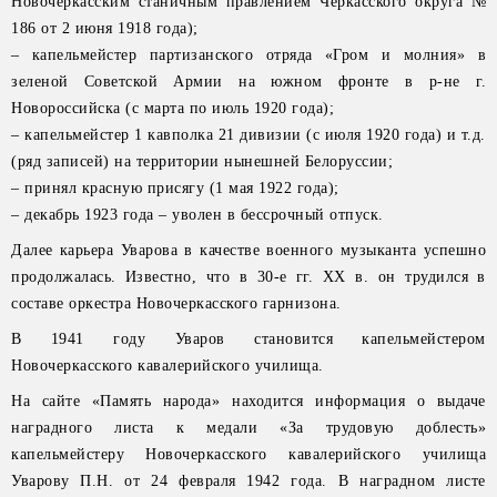
Новочеркасским станичным правлением Черкасского округа №
186 от 2 июня 1918 года);
– капельмейстер партизанского отряда «Гром и молния» в
зеленой Советской Армии на южном фронте в р-не г.
Новороссийска (с марта по июль 1920 года);
– капельмейстер 1 кавполка 21 дивизии (с июля 1920 года) и т.д.
(ряд записей) на территории нынешней Белоруссии;
– принял красную присягу (1 мая 1922 года);
– декабрь 1923 года – уволен в бессрочный отпуск.
Далее карьера Уварова в качестве военного музыканта успешно
продолжалась. Известно, что в 30-е гг. XX в. он трудился в
составе оркестра Новочеркасского гарнизона.
В 1941 году Уваров становится капельмейстером
Новочеркасского кавалерийского училища.
На сайте «Память народа» находится информация о выдаче
наградного листа к медали «За трудовую доблесть»
капельмейстеру Новочеркасского кавалерийского училища
Уварову П.Н. от 24 февраля 1942 года. В наградном листе