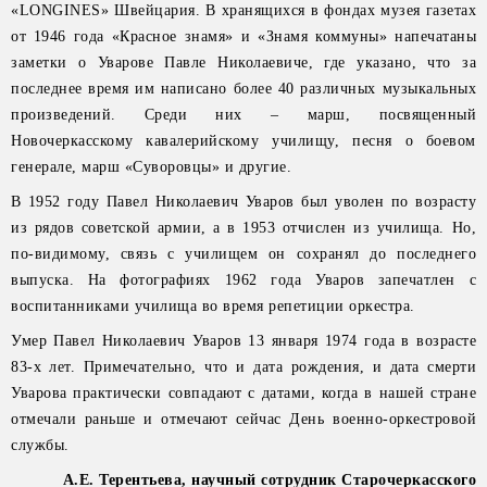
«LONGINES» Швейцария. В хранящихся в фондах музея газетах
от 1946 года «Красное знамя» и «Знамя коммуны» напечатаны
заметки о Уварове Павле Николаевиче, где указано, что за
последнее время им написано более 40 различных музыкальных
произведений. Среди них – марш, посвященный
Новочеркасскому кавалерийскому училищу, песня о боевом
генерале, марш «Суворовцы» и другие.
В 1952 году Павел Николаевич Уваров был уволен по возрасту
из рядов советской армии, а в 1953 отчислен из училища. Но,
по-видимому, связь с училищем он сохранял до последнего
выпуска. На фотографиях 1962 года Уваров запечатлен с
воспитанниками училища во время репетиции оркестра.
Умер Павел Николаевич Уваров 13 января 1974 года в возрасте
83-х лет. Примечательно, что и дата рождения, и дата смерти
Уварова практически совпадают с датами, когда в нашей стране
отмечали раньше и отмечают сейчас День военно-оркестровой
службы.
А.Е. Терентьева, научный сотрудник Старочеркасского