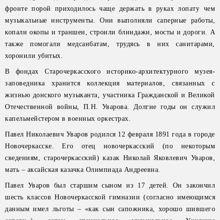
фронте порой приходилось чаще держать в руках лопату чем
музыкальные инструменты. Они выполняли саперные работы,
копали окопы и траншеи, строили блиндажи, мосты и дороги. А
также помогали медсанбатам, трудясь в них санитарами,
хоронили убитых.
В фондах Старочеркасского историко-архитектурного музея-
заповедника хранится коллекция материалов, связанных с
жизнью донского музыканта, участника Гражданской и Великой
Отечественной войны, П.Н. Уварова. Долгие годы он служил
капельмейстером в военных оркестрах.
Павел Николаевич Уваров родился 12 февраля 1891 года в городе
Новочеркасске. Его отец новочеркасский (по некоторым
сведениям, старочеркасский) казак Николай Яковлевич Уваров,
мать – аксайская казачка Олимпиада Андреевна.
Павел Уваров был старшим сыном из 17 детей. Он закончил
шесть классов Новочеркасской гимназии (согласно имеющимся
данным имел льготы – «как сын сапожника, хорошо шившего