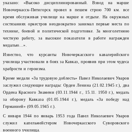
указано: «Высоко дисциплинированный. Взвод на марше
Новочеркасск-Пятигорск провел в пешем строю 700 км. все
время обслуживая училище на марше и отдыхе. На окружных
состязаниях оркестров неоднократно занимал первые места по
технике, боевой и политической подготовке. За многолетнюю
честную работу, за высокие показатели в работе награжден
медалью…».
Известно, что курсанты Новочеркасского кавалерийского
училища участвовали в боях за Кавказ, проявив при этом чудеса
храбрости и героизма.
Кроме медали «За трудовую доблесть» Павел Николаевич Уваров
заслужил следующие награды: Орден Ленина (21.02.1945 г.), два
Ордена Красного Знамени (03.11.1944 г., 15.11. 1950 г.), медаль
за оборону Кавказа (01.05.1944 г.), медаль «За победу над
Германией» (09.05.1945 г.).
С января 1944 по январь 1953 года Павел Николаевич Уваров
служил капельмейстером Новочеркасского Суворовского
военного училища.