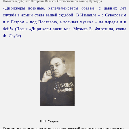
Новость в рубрике:
Ветераны Великой Отечественной войны
,
Культура
«Дирижеры военные, капельмейстеры бравые, с давних лет
служба в армии стала вашей судьбой. В Измаиле – с Суворовым
и с Петром – под Полтавою, а военная музыка – на парады и в
бой!» (Песня «Дирижеры военные». Музыка Б. Фиготина, слова
Ф. Лаубе).
П.Н. Уваров.
Одним из самых сильных средств воздействия на эмоционально-