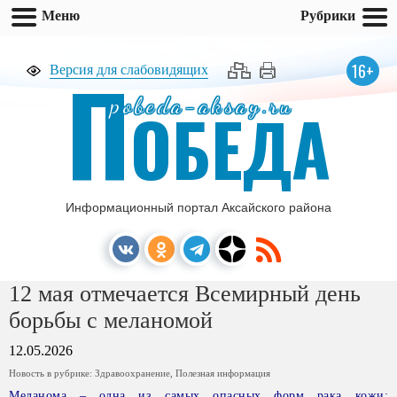
Меню
Рубрики
П
16+
Версия для слабовидящих
pobeda-aksay.ru
ОБЕДА
Информационный портал Аксайского района
12 мая отмечается Всемирный день
борьбы с меланомой
12.05.2026
Новость в рубрике:
Здравоохранение
,
Полезная информация
Меланома – одна из самых опасных форм рака кожи: