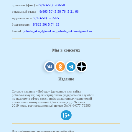
приемная (факс) –
8(863-50) 5-08-50
рекламный отдел –
8(863-50) 5-58-76
,
5-21-66
журналисты –
8(863-50) 5-53-65
бухгалтерия –
8(863-50) 5-74-85
E-mail:
pobeda_aksay@mail.ru
,
pobeda_reklama@mail.ru
Мы в соцсетях
Издание
Сетевое издание «Победа» (доменное имя сайта
pobeda-aksay.ru) зарегистрировано федеральной службой
по надзору в сфере связи, информационных технологий
и массовых коммуникаций (Роскомнадзор) 26 июля
2019 года, регистрационный номер Эл № ФС77-76383
16+
Вся информация, размещенная на веб-сайте