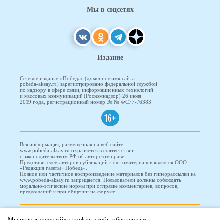
Мы в соцсетях
Издание
Сетевое издание «Победа» (доменное имя сайта
pobeda-aksay.ru) зарегистрировано федеральной службой
по надзору в сфере связи, информационных технологий
и массовых коммуникаций (Роскомнадзор) 26 июля
2019 года, регистрационный номер Эл № ФС77-76383
16+
Вся информация, размещенная на веб-сайте
www.pobeda-aksay.ru охраняется в соответствии
с законодательством РФ об авторском праве.
Представителем авторов публикаций и фотоматериалов является ООО
«Редакция газеты «Победа».
Полное или частичное воспроизведение материалов без гиперрассылки на
www.pobeda-aksay.ru запрещается. Пользователи должны соблюдать
морально-этические нормы при отправке комментариев, вопросов,
предложений и при общении на форуме
ПОБЕДА © 2010-2026
Мы используем файлы cookie, чтобы обеспечивать