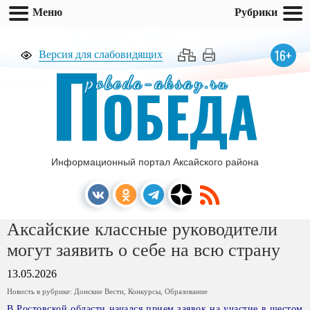
Меню
Рубрики
П
16+
Версия для слабовидящих
pobeda-aksay.ru
ОБЕДА
Информационный портал Аксайского района
Аксайские классные руководители
могут заявить о себе на всю страну
13.05.2026
Новость в рубрике:
Донские Вести
,
Конкурсы
,
Образование
В Ростовской области начался прием заявок на участие в шестом