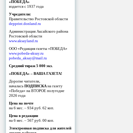
«ПОБЕДА»
издается с 1937 года
Учредители:
Правительство Ростовской области
depprint.donland.ru
Администрация Аксайского района
Ростовской области
www.aksayland.ru
ООО «Редакция газеты «ПОБЕДА»
www.pobeda-aksay.ru
pobeda_aksay@mail.ru
Средний тираж 5 000 экз.
«ПОБЕДА» – ВАША ГАЗЕТА!
Дорогие читатели,
началась
ПОДПИСКА
на газету
«Победа» на ВТОРОЕ полугодие
2026 года
Цена на почте
на 6 мес. – 934 руб. 62 коп.
Цена в редакции
на 6 мес. – 567 руб. 00 коп.
Электронная подписка для жителей
других районов