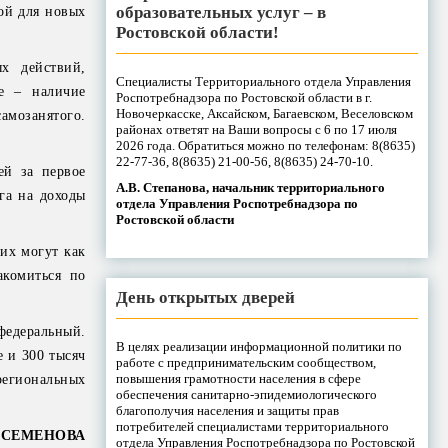
образовательных услуг – в
ой для новых
Ростовской области!
х действий,
Специалисты Территориального отдела Управления
е – наличие
Роспотребнадзора по Ростовской области в г.
Новочеркасске, Аксайском, Багаевском, Веселовском
амозанятого.
районах ответят на Ваши вопросы с 6 по 17 июля
2026 года. Обратиться можно по телефонам: 8(8635)
22-77-36, 8(8635) 21-00-56, 8(8635) 24-70-10.
ей за первое
А.В. Степанова, начальник территориального
ога на доходы
отдела Управления Роспотребнадзора по
Ростовской области
их могут как
акомиться по
День открытых дверей
федеральный.
В целях реализации информационной политики по
е и 300 тысяч
работе с предпринимательским сообществом,
повышения грамотности населения в сфере
региональных
обеспечения санитарно-эпидемиологического
благополучия населения и защиты прав
потребителей специалистами территориального
 СЕМЕНОВА
отдела Управления Роспотребнадзора по Ростовской