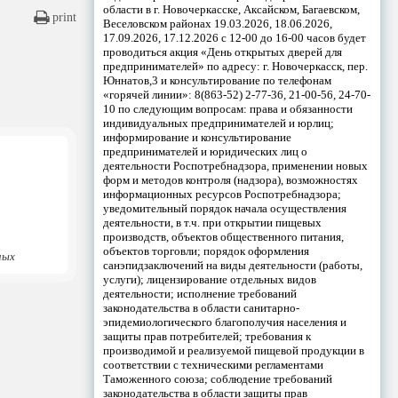
области в г. Новочеркасске, Аксайском, Багаевском,
print
Веселовском районах 19.03.2026, 18.06.2026,
17.09.2026, 17.12.2026 с 12-00 до 16-00 часов будет
проводиться акция «День открытых дверей для
предпринимателей» по адресу: г. Новочеркасск, пер.
Юннатов,3 и консультирование по телефонам
«горячей линии»: 8(863-52) 2-77-36, 21-00-56, 24-70-
10 по следующим вопросам: права и обязанности
индивидуальных предпринимателей и юрлиц;
информирование и консультирование
предпринимателей и юридических лиц о
деятельности Роспотребнадзора, применении новых
форм и методов контроля (надзора), возможностях
информационных ресурсов Роспотребнадзора;
уведомительный порядок начала осуществления
деятельности, в т.ч. при открытии пищевых
производств, объектов общественного питания,
объектов торговли; порядок оформления
ных
санэпидзаключений на виды деятельности (работы,
услуги); лицензирование отдельных видов
деятельности; исполнение требований
законодательства в области санитарно-
эпидемиологического благополучия населения и
защиты прав потребителей; требования к
производимой и реализуемой пищевой продукции в
соответствии с техническими регламентами
Таможенного союза; соблюдение требований
законодательства в области защиты прав