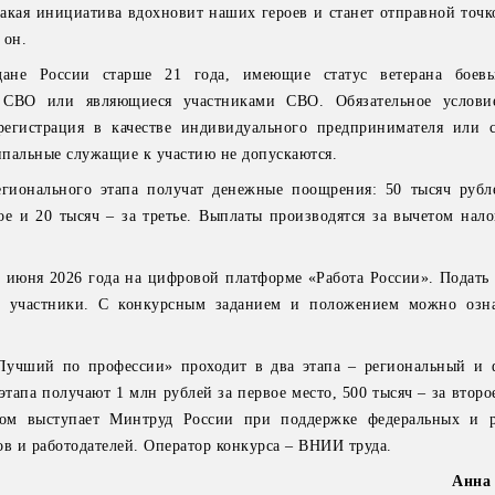
акая инициатива вдохновит наших героев и станет отправной точк
 он.
дане России старше 21 года, имеющие статус ветерана боевы
 СВО или являющиеся участниками СВО. Обязательное услови
регистрация в качестве индивидуального предпринимателя или с
пальные служащие к участию не допускаются.
гионального этапа получат денежные поощрения: 50 тысяч рубл
рое и 20 тысяч – за третье. Выплаты производятся за вычетом нал
 июня 2026 года на цифровой платформе «Работа России». Подать 
ми участники. С конкурсным заданием и положением можно озн
Лучший по профессии» проходит в два этапа – региональный и 
тапа получают 1 млн рублей за первое место, 500 тысяч – за второ
ором выступает Минтруд России при поддержке федеральных и 
ов и работодателей. Оператор конкурса – ВНИИ труда.
Анна