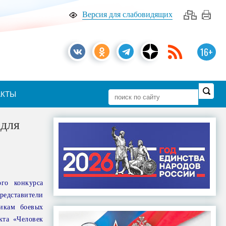
Версия для слабовидящих
16+
АКТЫ
 для
го конкурса
редставители
никам боевых
кта «Человек