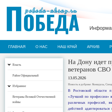
П
pobeda-aksay.ru
ОБЕДА
Информац
ГЛАВНАЯ
О НАС
НАШ КРАЙ
АРХИВ
На Дону идет п
Власть
ветеранов СВО
Район Официальный
13.05.2026
Новость в рубрике:
Конкурсы
,
Спец
Избранное
В Ростовской области п
«Лучший по профессии» в 
Ветераны Великой Отечественной
войны
различных профессий, в
действий адаптироваться