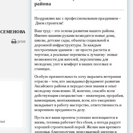
района
Поздравляю вас с профессиональным праздником –
Днем строителя!
Ваш труд – это основа развития нашего района.
 СЕМЕНОВА
Именно вашими руками возводятся новые дома,
школы, детские сады, объекты социальной и
print
дорожной инфраструктуры. За каждым
построенным зданием – не просто расчеты и
чертежи, а реальные перемены к лучшему: новые
возможности для жителей, перспективы для
молодежи, уют и комфорт в наших поселках и
станицах.
Особую признательность хочу выразить ветеранам
отрасли – тем, кто закладывал фундамент развития
Аксайского района и передал свои знания и опыт
молодому поколению. И, конечно, спасибо всем
действующим специалистам – инженерам, прорабам,
каменщикам, монтажникам, всем, кто ежедневно
вкладывает в работу мастерство, ответственность и
искреннюю преданность делу.
Пусть все ваши проекты успешно воплощаются в
ных
жизнь, техника работает без сбоев, а погода радует
хорошей строительной порой. Желаю вам крепкого
здоровья, благополучия, неиссякаемой энергии и