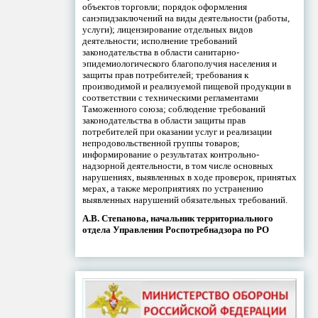
объектов торговли; порядок оформления
санэпидзаключений на виды деятельности (работы,
услуги); лицензирование отдельных видов
деятельности; исполнение требований
законодательства в области санитарно-
эпидемиологического благополучия населения и
защиты прав потребителей; требования к
производимой и реализуемой пищевой продукции в
соответствии с техническими регламентами
Таможенного союза; соблюдение требований
законодательства в области защиты прав
потребителей при оказании услуг и реализации
непродовольственной группы товаров;
информирование о результатах контрольно-
надзорной деятельности, в том числе основных
нарушениях, выявленных в ходе проверок, принятых
мерах, а также мероприятиях по устранению
выявленных нарушений обязательных требований.
А.В. Степанова, начальник территориального
отдела Управления Роспотребнадзора по РО