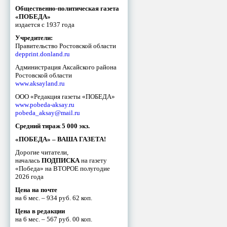
Общественно-политическая газета
«ПОБЕДА»
издается с 1937 года
Учредители:
Правительство Ростовской области
depprint.donland.ru
Администрация Аксайского района
Ростовской области
www.aksayland.ru
ООО «Редакция газеты «ПОБЕДА»
www.pobeda-aksay.ru
pobeda_aksay@mail.ru
Средний тираж 5 000 экз.
«ПОБЕДА» – ВАША ГАЗЕТА!
Дорогие читатели,
началась
ПОДПИСКА
на газету
«Победа» на ВТОРОЕ полугодие
2026 года
Цена на почте
на 6 мес. – 934 руб. 62 коп.
Цена в редакции
на 6 мес. – 567 руб. 00 коп.