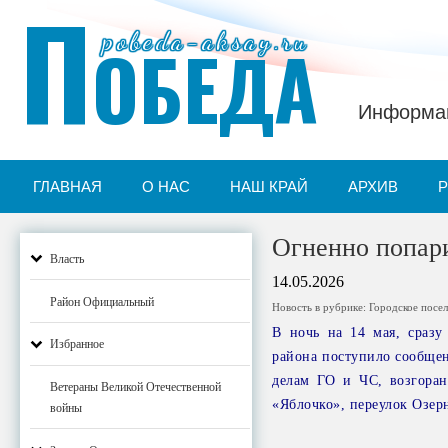
П
pobeda-aksay.ru
ОБЕДА
Информац
ГЛАВНАЯ
О НАС
НАШ КРАЙ
АРХИВ
Огненно попари
Власть
14.05.2026
Район Официальный
Новость в рубрике:
Городское посе
В ночь на 14 мая, сразу
Избранное
района поступило сообщен
делам ГО и ЧС, возгоран
Ветераны Великой Отечественной
«Яблочко», переулок Озер
войны