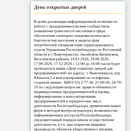
День открытых дверей
В целях реализации информационной политики по
работе с предпринимательским сообществом,
повышения грамотности населения в сфере
обеспечения санитарно-эпидемиологического
благополучия населения и защиты прав
потребителей специалистами территориального
отдела Управления Роспотребнадзора по Ростовской
области в г. Новочеркасске, Аксайском, Багаевском,
Веселовском районах 19.03.2026, 18.06.2026,
17.09.2026, 17.12.2026 с 12-00 до 16-00 часов будет
проводиться акция «День открытых дверей для
предпринимателей» по адресу: г. Новочеркасск, пер.
Юннатов,3 и консультирование по телефонам
«горячей линии»: 8(863-52) 2-77-36, 21-00-56, 24-70-
10 по следующим вопросам: права и обязанности
индивидуальных предпринимателей и юрлиц;
информирование и консультирование
предпринимателей и юридических лиц о
деятельности Роспотребнадзора, применении новых
форм и методов контроля (надзора), возможностях
информационных ресурсов Роспотребнадзора;
уведомительный порядок начала осуществления
деятельности, в т.ч. при открытии пищевых
производств, объектов общественного питания,