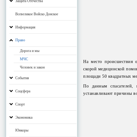
Защита Отечества
Всевеликое Войско Донское
Информация
Право
Дорога и мы
МЧС
На место происшествия 
Человек и закон
скорой медицинской помощ
площади 50 квадратных ме
События
По данным спасателей, 
Соцсфера
устанавливают причины во
Спорт
Экономика
Юнкоры