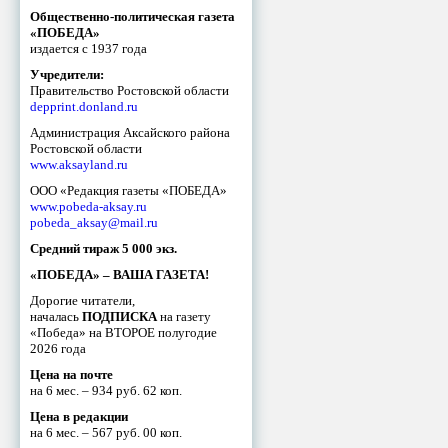
Общественно-политическая газета
«ПОБЕДА»
издается с 1937 года
Учредители:
Правительство Ростовской области
depprint.donland.ru
Администрация Аксайского района
Ростовской области
www.aksayland.ru
ООО «Редакция газеты «ПОБЕДА»
www.pobeda-aksay.ru
pobeda_aksay@mail.ru
Средний тираж 5 000 экз.
«ПОБЕДА» – ВАША ГАЗЕТА!
Дорогие читатели,
началась
ПОДПИСКА
на газету
«Победа» на ВТОРОЕ полугодие
2026 года
Цена на почте
на 6 мес. – 934 руб. 62 коп.
Цена в редакции
на 6 мес. – 567 руб. 00 коп.