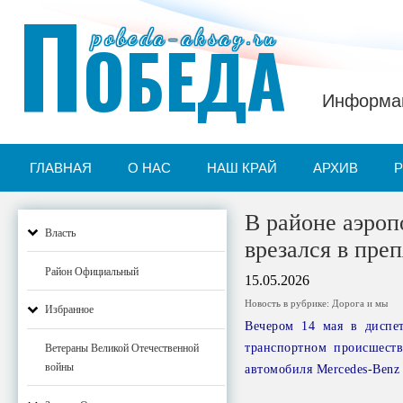
П
pobeda-aksay.ru
ОБЕДА
Информац
ГЛАВНАЯ
О НАС
НАШ КРАЙ
АРХИВ
В районе аэроп
Власть
врезался в пре
Район Официальный
15.05.2026
Новость в рубрике:
Дорога и мы
Избранное
Вечером 14 мая в диспе
транспортном происшеств
Ветераны Великой Отечественной
войны
автомобиля Mercedes-Benz