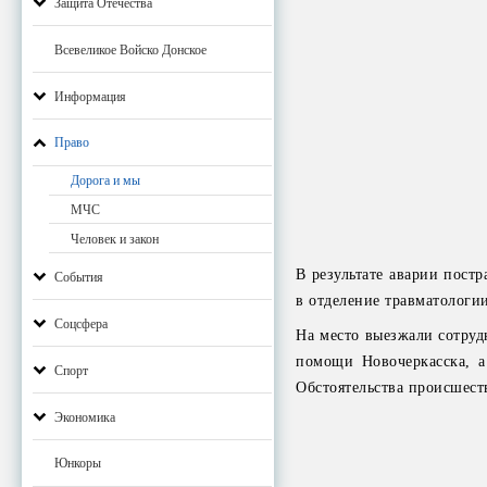
Защита Отечества
Всевеликое Войско Донское
Информация
Право
Дорога и мы
МЧС
Человек и закон
В результате аварии пост
События
в отделение травматологи
Соцсфера
На место выезжали сотру
помощи Новочеркасска, 
Спорт
Обстоятельства происшест
Экономика
Юнкоры