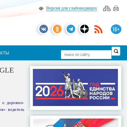
Версия для слабовидящих
16+
АКТЫ
 GLE
е о дорожно-
ов» водитель