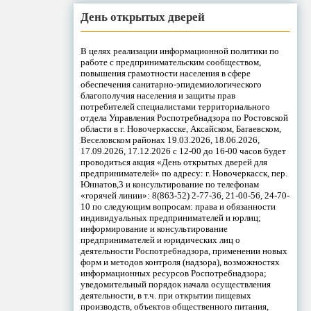
День открытых дверей
В целях реализации информационной политики по
работе с предпринимательским сообществом,
повышения грамотности населения в сфере
обеспечения санитарно-эпидемиологического
благополучия населения и защиты прав
потребителей специалистами территориального
отдела Управления Роспотребнадзора по Ростовской
области в г. Новочеркасске, Аксайском, Багаевском,
Веселовском районах 19.03.2026, 18.06.2026,
17.09.2026, 17.12.2026 с 12-00 до 16-00 часов будет
проводиться акция «День открытых дверей для
предпринимателей» по адресу: г. Новочеркасск, пер.
Юннатов,3 и консультирование по телефонам
«горячей линии»: 8(863-52) 2-77-36, 21-00-56, 24-70-
10 по следующим вопросам: права и обязанности
индивидуальных предпринимателей и юрлиц;
информирование и консультирование
предпринимателей и юридических лиц о
деятельности Роспотребнадзора, применении новых
форм и методов контроля (надзора), возможностях
информационных ресурсов Роспотребнадзора;
уведомительный порядок начала осуществления
деятельности, в т.ч. при открытии пищевых
производств, объектов общественного питания,