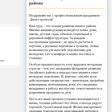
района
Поздравляю вас с профессиональным праздником –
Днем строителя!
Ваш труд – это основа развития нашего района.
Именно вашими руками возводятся новые дома,
школы, детские сады, объекты социальной и
дорожной инфраструктуры. За каждым
построенным зданием – не просто расчеты и
чертежи, а реальные перемены к лучшему: новые
возможности для жителей, перспективы для
молодежи, уют и комфорт в наших поселках и
станицах.
ных
Особую признательность хочу выразить ветеранам
отрасли – тем, кто закладывал фундамент развития
Аксайского района и передал свои знания и опыт
молодому поколению. И, конечно, спасибо всем
действующим специалистам – инженерам, прорабам,
каменщикам, монтажникам, всем, кто ежедневно
вкладывает в работу мастерство, ответственность и
искреннюю преданность делу.
Пусть все ваши проекты успешно воплощаются в
жизнь, техника работает без сбоев, а погода радует
хорошей строительной порой. Желаю вам крепкого
здоровья, благополучия, неиссякаемой энергии и