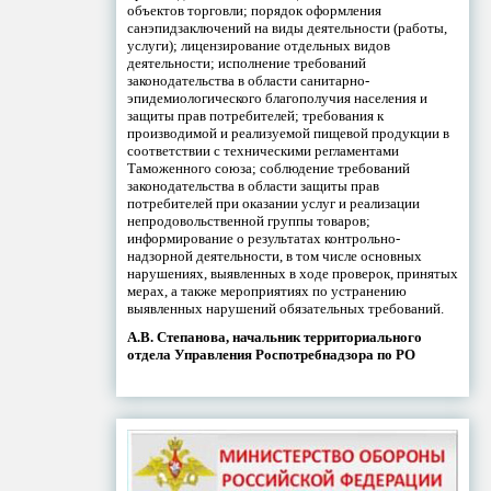
объектов торговли; порядок оформления
санэпидзаключений на виды деятельности (работы,
услуги); лицензирование отдельных видов
деятельности; исполнение требований
законодательства в области санитарно-
эпидемиологического благополучия населения и
защиты прав потребителей; требования к
производимой и реализуемой пищевой продукции в
соответствии с техническими регламентами
Таможенного союза; соблюдение требований
законодательства в области защиты прав
потребителей при оказании услуг и реализации
непродовольственной группы товаров;
информирование о результатах контрольно-
надзорной деятельности, в том числе основных
нарушениях, выявленных в ходе проверок, принятых
мерах, а также мероприятиях по устранению
выявленных нарушений обязательных требований.
А.В. Степанова, начальник территориального
отдела Управления Роспотребнадзора по РО