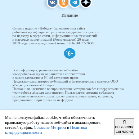
Издание
Сетевое издание «Победа» (доменное имя сайта
pobeda-aksay.ru) зарегистрировано федеральной службой
по надзору в сфере связи, информационных технологий
и массовых коммуникаций (Роскомнадзор) 26 июля
2019 года, регистрационный номер Эл № ФС77-76383
16+
Вся информация, размещенная на веб-сайте
www.pobeda-aksay.ru охраняется в соответствии
с законодательством РФ об авторском праве.
Представителем авторов публикаций и фотоматериалов является ООО
«Редакция газеты «Победа».
Полное или частичное воспроизведение материалов без гиперрассылки на
www.pobeda-aksay.ru запрещается. Пользователи должны соблюдать
морально-этические нормы при отправке комментариев, вопросов,
предложений и при общении на форуме
ПОБЕДА © 2010-2026
Мы используем файлы cookie, чтобы обеспечивать
Я
правильную работу нашего веб-сайта и анализировать
согласен/
сетевой трафик.
Согласие Метрика
и
Политика
согласна
конфиденциальности
Редизайн и доработка сайта -
ООО "Проводник"