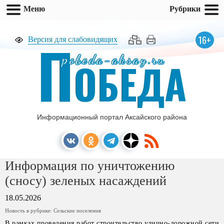
Меню
Рубрики
П
16+
Версия для слабовидящих
pobeda-aksay.ru
ОБЕДА
Информационный портал Аксайского района
Информация по уничтожению
(сносу) зеленых насаждений
18.05.2026
Новость в рубрике:
Сельские поселения
В рамках проведения работ строительство улично-дорожной сети