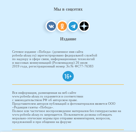
Мы в соцсетях
Издание
Сетевое издание «Победа» (доменное имя сайта
pobeda-aksay.ru) зарегистрировано федеральной службой
по надзору в сфере связи, информационных технологий
и массовых коммуникаций (Роскомнадзор) 26 июля
2019 года, регистрационный номер Эл № ФС77-76383
16+
Вся информация, размещенная на веб-сайте
www.pobeda-aksay.ru охраняется в соответствии
с законодательством РФ об авторском праве.
Представителем авторов публикаций и фотоматериалов является ООО
«Редакция газеты «Победа».
Полное или частичное воспроизведение материалов без гиперрассылки на
www.pobeda-aksay.ru запрещается. Пользователи должны соблюдать
морально-этические нормы при отправке комментариев, вопросов,
предложений и при общении на форуме