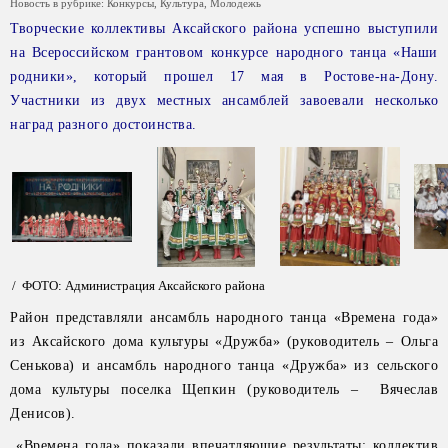
Новость в рубрике:
Конкурсы
,
Культура
,
Молодежь
Творческие коллективы Аксайского района успешно выступили
на Всероссийском грантовом конкурсе народного танца «Наши
родники», который прошел 17 мая в Ростове-на-Дону.
Участники из двух местных ансамблей завоевали несколько
наград разного достоинства.
/ ФОТО: Администрация Аксайского района
Район представляли ансамбль народного танца «Времена года»
из Аксайского дома культуры «Дружба» (руководитель – Ольга
Сенькова) и ансамбль народного танца «Дружба» из сельского
дома культуры поселка Щепкин (руководитель – Вячеслав
Денисов).
«Времена года» показали впечатляющие результаты: коллектив