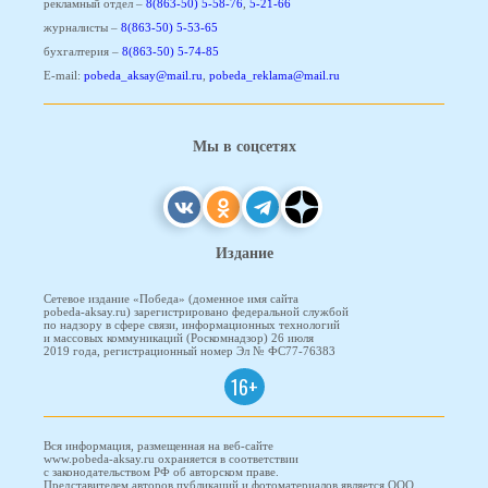
рекламный отдел –
8(863-50) 5-58-76
,
5-21-66
журналисты –
8(863-50) 5-53-65
бухгалтерия –
8(863-50) 5-74-85
E-mail:
pobeda_aksay@mail.ru
,
pobeda_reklama@mail.ru
Мы в соцсетях
Издание
Сетевое издание «Победа» (доменное имя сайта
pobeda-aksay.ru) зарегистрировано федеральной службой
по надзору в сфере связи, информационных технологий
и массовых коммуникаций (Роскомнадзор) 26 июля
2019 года, регистрационный номер Эл № ФС77-76383
16+
Вся информация, размещенная на веб-сайте
www.pobeda-aksay.ru охраняется в соответствии
с законодательством РФ об авторском праве.
Представителем авторов публикаций и фотоматериалов является ООО