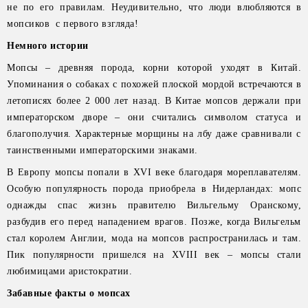
не по его правилам. Неудивительно, что люди влюбляются в
мопсиков с первого взгляда!
Немного истории
Мопсы – древняя порода, корни которой уходят в Китай.
Упоминания о собаках с похожей плоской мордой встречаются в
летописях более 2 000 лет назад. В Китае мопсов держали при
императорском дворе – они считались символом статуса и
благополучия. Характерные морщины на лбу даже сравнивали с
таинственными императорскими знаками.
В Европу мопсы попали в XVI веке благодаря мореплавателям.
Особую популярность порода приобрела в Нидерландах: мопс
однажды спас жизнь правителю Вильгельму Оранскому,
разбудив его перед нападением врагов. Позже, когда Вильгельм
стал королем Англии, мода на мопсов распространилась и там.
Пик популярности пришелся на XVIII век – мопсы стали
любимицами аристократии.
Забавные факты о мопсах