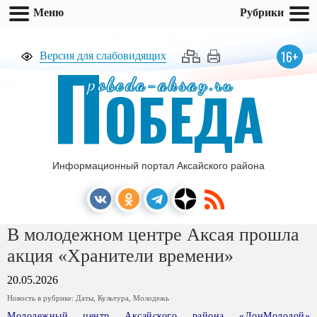
Меню
Рубрики
П
16+
Версия для слабовидящих
pobeda-aksay.ru
ОБЕДА
Информационный портал Аксайского района
В молодежном центре Аксая прошла
акция «Хранители времени»
20.05.2026
Новость в рубрике:
Даты
,
Культура
,
Молодежь
Молодежный центр Аксайского района «ДонМолодой»