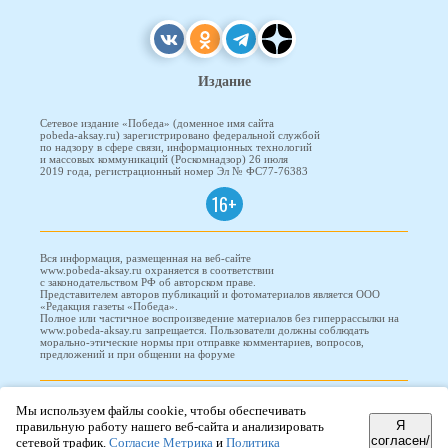
Издание
Сетевое издание «Победа» (доменное имя сайта
pobeda-aksay.ru) зарегистрировано федеральной службой
по надзору в сфере связи, информационных технологий
и массовых коммуникаций (Роскомнадзор) 26 июля
2019 года, регистрационный номер Эл № ФС77-76383
16+
Вся информация, размещенная на веб-сайте
www.pobeda-aksay.ru охраняется в соответствии
с законодательством РФ об авторском праве.
Представителем авторов публикаций и фотоматериалов является ООО
«Редакция газеты «Победа».
Полное или частичное воспроизведение материалов без гиперрассылки на
www.pobeda-aksay.ru запрещается. Пользователи должны соблюдать
морально-этические нормы при отправке комментариев, вопросов,
предложений и при общении на форуме
ПОБЕДА © 2010-2026
Мы используем файлы cookie, чтобы обеспечивать
Я
правильную работу нашего веб-сайта и анализировать
согласен/
сетевой трафик.
Согласие Метрика
и
Политика