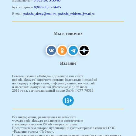
журналисты –
8(863-50) 5-53-65
бухгалтерия –
8(863-50) 5-74-85
E-mail:
pobeda_aksay@mail.ru
,
pobeda_reklama@mail.ru
Мы в соцсетях
Издание
Сетевое издание «Победа» (доменное имя сайта
pobeda-aksay.ru) зарегистрировано федеральной службой
по надзору в сфере связи, информационных технологий
и массовых коммуникаций (Роскомнадзор) 26 июля
2019 года, регистрационный номер Эл № ФС77-76383
16+
Вся информация, размещенная на веб-сайте
www.pobeda-aksay.ru охраняется в соответствии
с законодательством РФ об авторском праве.
Представителем авторов публикаций и фотоматериалов является ООО
«Редакция газеты «Победа».
Полное или частичное воспроизведение материалов без гиперрассылки на