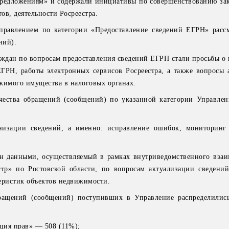
«предложениям» и содержали инициативы по совершенствованию за
ов, деятельности Росреестра.
Управлением по категории «Предоставление сведений ЕГРН» расс
ний).
ждан по вопросам предоставления сведений ЕГРН стали просьбы о
ГРН, работы электронных сервисов Росреестра, а также вопросы 
жимого имущества в налоговых органах.
чества обращений (сообщений) по указанной категории Управле
изации сведений, а именно: исправление ошибок, мониторинг 
данными, осуществляемый в рамках внутриведомственного взаи
р» по Ростовской области, по вопросам актуализации сведений
еристик объектов недвижимости.
бращений (сообщений) поступивших в Управление распределили
ация прав» — 508 (11%);