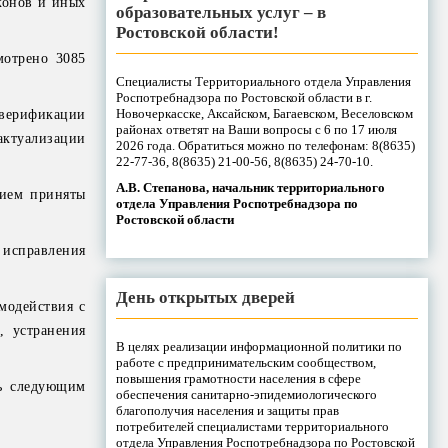
конов и иных
образовательных услуг – в
Ростовской области!
мотрено 3085
Специалисты Территориального отдела Управления
Роспотребнадзора по Ростовской области в г.
Новочеркасске, Аксайском, Багаевском, Веселовском
 верификации
районах ответят на Ваши вопросы с 6 по 17 июля
актуализации
2026 года. Обратиться можно по телефонам: 8(8635)
22-77-36, 8(8635) 21-00-56, 8(8635) 24-70-10.
А.В. Степанова, начальник территориального
нием приняты
отдела Управления Роспотребнадзора по
Ростовской области
исправления
День открытых дверей
модействия с
, устранения
В целях реализации информационной политики по
работе с предпринимательским сообществом,
повышения грамотности населения в сфере
сь следующим
обеспечения санитарно-эпидемиологического
благополучия населения и защиты прав
потребителей специалистами территориального
отдела Управления Роспотребнадзора по Ростовской