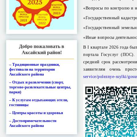
«Вопросы по контролю и н
«Государственный кадастр
«Государственный земельн
«Иные вопросы деятельнос
Добро пожаловать в
В I квартале 2026 года б
Аксайский район!
портала Госуслуг (ПОС).
средний срок рассмотрен
– Традиционные праздники,
заявителям очень прос
фестивали на территории
Аксайского района
service/poleznye-ssylki/gos
– Отдых и развлечения (спорт,
торгово-развлекательные центры,
парки)
– К услугам отдыхающих отели,
гостиницы
– Центры красоты и здоровья
– Достопримечательности
Аксайского района