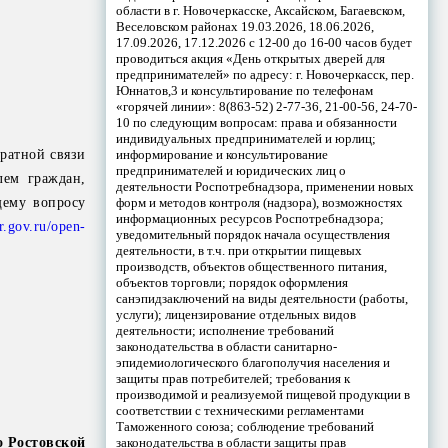
области в г. Новочеркасске, Аксайском, Багаевском,
Веселовском районах 19.03.2026, 18.06.2026,
17.09.2026, 17.12.2026 с 12-00 до 16-00 часов будет
проводиться акция «День открытых дверей для
предпринимателей» по адресу: г. Новочеркасск, пер.
Юннатов,3 и консультирование по телефонам
«горячей линии»: 8(863-52) 2-77-36, 21-00-56, 24-70-
10 по следующим вопросам: права и обязанности
индивидуальных предпринимателей и юрлиц;
информирование и консультирование
братной связи
предпринимателей и юридических лиц о
лем граждан,
деятельности Роспотребнадзора, применении новых
форм и методов контроля (надзора), возможностях
щему вопросу
информационных ресурсов Роспотребнадзора;
tr.gov.ru/open-
уведомительный порядок начала осуществления
деятельности, в т.ч. при открытии пищевых
производств, объектов общественного питания,
объектов торговли; порядок оформления
санэпидзаключений на виды деятельности (работы,
услуги); лицензирование отдельных видов
деятельности; исполнение требований
законодательства в области санитарно-
эпидемиологического благополучия населения и
защиты прав потребителей; требования к
производимой и реализуемой пищевой продукции в
соответствии с техническими регламентами
Таможенного союза; соблюдение требований
законодательства в области защиты прав
о Ростовской