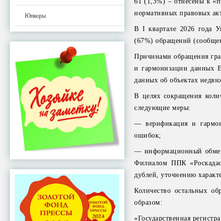
61 (1,3%) – отнесены к 
нормативных правовых акт
Юнкоры
В I квартале 2026 года 
(67%) обращений (сообще
Причинами обращения гра
и гармонизации данных Е
данных об объектах недви
В целях сокращения коли
следующие меры:
— верификация и гармон
ошибок;
— информационный обмен 
Филиалом ППК «Роскадаст
дублей, уточнению характ
Количество остальных о
образом:
«Государственная регистр