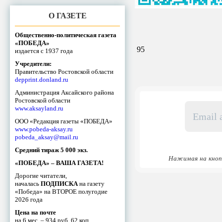
О ГАЗЕТЕ
Общественно-политическая газета
«ПОБЕДА»
95
издается с 1937 года
Учредители:
Правительство Ростовской области
depprint.donland.ru
Администрация Аксайского района
Ростовской области
Email
www.aksayland.ru
адрес
ООО «Редакция газеты «ПОБЕДА»
*
www.pobeda-aksay.ru
pobeda_aksay@mail.ru
Средний тираж 5 000 экз.
Нажимая на кноп
«ПОБЕДА» – ВАША ГАЗЕТА!
Дорогие читатели,
началась
ПОДПИСКА
на газету
«Победа» на ВТОРОЕ полугодие
2026 года
Цена на почте
на 6 мес. – 934 руб. 62 коп.