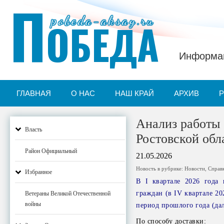
П
pobeda-aksay.ru
ОБЕДА
Информац
ГЛАВНАЯ
О НАС
НАШ КРАЙ
АРХИВ
Анализ работы 
Власть
Ростовской обла
Район Официальный
21.05.2026
Новость в рубрике:
Новости
,
Справ
Избранное
В I квартале 2026 года 
граждан (в IV квартале 20
Ветераны Великой Отечественной
войны
период прошлого года (да
По способу доставки: