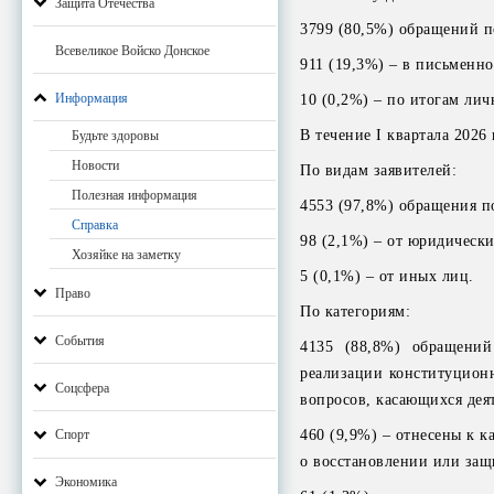
Защита Отечества
3799 (80,5%) обращений п
Всевеликое Войско Донское
911 (19,3%) – в письменн
Информация
10 (0,2%) – по итогам ли
В течение I квартала 2026
Будьте здоровы
Новости
По видам заявителей:
Полезная информация
4553 (97,8%) обращения п
Справка
98 (2,1%) – от юридически
Хозяйке на заметку
5 (0,1%) – от иных лиц.
Право
По категориям:
События
4135 (88,8%) обращений
реализации конституционн
Соцсфера
вопросов, касающихся деят
460 (9,9%) – отнесены к к
Спорт
о восстановлении или защ
Экономика