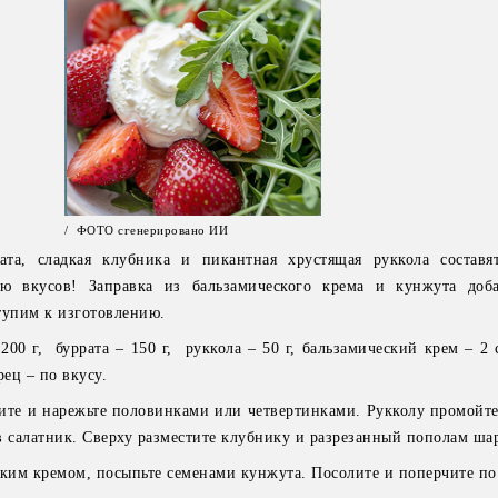
/ ФОТО сгенерировано ИИ
ата, сладкая клубника и пикантная хрустящая руккола составя
ю вкусов! Заправка из бальзамического крема и кунжута доба
тупим к изготовлению.
00 г, буррата – 150 г, руккола – 50 г, бальзамический крем – 2 с
рец – по вкусу.
те и нарежьте половинками или четвертинками. Рукколу промойте
в салатник. Сверху разместите клубнику и разрезанный пополам ша
ским кремом, посыпьте семенами кунжута. Посолите и поперчите по