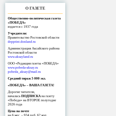
О ГАЗЕТЕ
Общественно-политическая газета
«ПОБЕДА»
издается с 1937 года
Учредители:
Правительство Ростовской области
depprint.donland.ru
Администрация Аксайского района
Ростовской области
www.aksayland.ru
ООО «Редакция газеты «ПОБЕДА»
www.pobeda-aksay.ru
pobeda_aksay@mail.ru
Средний тираж 5 000 экз.
«ПОБЕДА» – ВАША ГАЗЕТА!
Дорогие читатели,
началась
ПОДПИСКА
на газету
«Победа» на ВТОРОЕ полугодие
2026 года
Цена на почте
на 6 мес. – 934 руб. 62 коп.