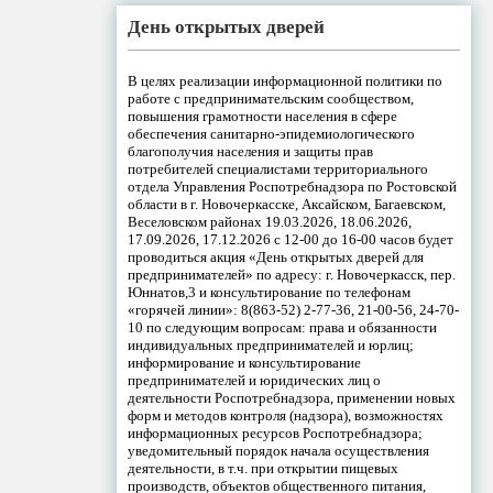
День открытых дверей
В целях реализации информационной политики по
работе с предпринимательским сообществом,
повышения грамотности населения в сфере
обеспечения санитарно-эпидемиологического
благополучия населения и защиты прав
потребителей специалистами территориального
отдела Управления Роспотребнадзора по Ростовской
области в г. Новочеркасске, Аксайском, Багаевском,
Веселовском районах 19.03.2026, 18.06.2026,
17.09.2026, 17.12.2026 с 12-00 до 16-00 часов будет
проводиться акция «День открытых дверей для
предпринимателей» по адресу: г. Новочеркасск, пер.
Юннатов,3 и консультирование по телефонам
«горячей линии»: 8(863-52) 2-77-36, 21-00-56, 24-70-
10 по следующим вопросам: права и обязанности
индивидуальных предпринимателей и юрлиц;
информирование и консультирование
предпринимателей и юридических лиц о
деятельности Роспотребнадзора, применении новых
форм и методов контроля (надзора), возможностях
информационных ресурсов Роспотребнадзора;
уведомительный порядок начала осуществления
деятельности, в т.ч. при открытии пищевых
производств, объектов общественного питания,