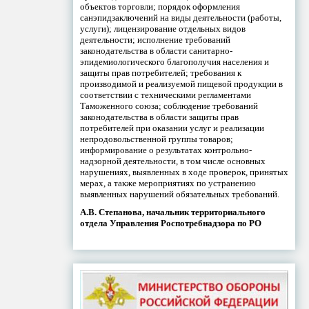
объектов торговли; порядок оформления
санэпидзаключений на виды деятельности (работы,
услуги); лицензирование отдельных видов
деятельности; исполнение требований
законодательства в области санитарно-
эпидемиологического благополучия населения и
защиты прав потребителей; требования к
производимой и реализуемой пищевой продукции в
соответствии с техническими регламентами
Таможенного союза; соблюдение требований
законодательства в области защиты прав
потребителей при оказании услуг и реализации
непродовольственной группы товаров;
информирование о результатах контрольно-
надзорной деятельности, в том числе основных
нарушениях, выявленных в ходе проверок, принятых
мерах, а также мероприятиях по устранению
выявленных нарушений обязательных требований.
А.В. Степанова, начальник территориального
отдела Управления Роспотребнадзора по РО