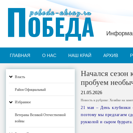
П
pobeda-aksay.ru
ОБЕДА
Информац
ГЛАВНАЯ
О НАС
НАШ КРАЙ
АРХИВ
Начался сезон 
Власть
пробуем необы
Район Официальный
21.05.2026
Новость в рубрике:
Хозяйке на заме
Избранное
21 мая – День клубники с
поэтому мы предлагаем сд
Ветераны Великой Отечественной
войны
рукколой и сыром буррата.