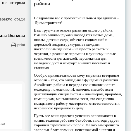
а не потеряла
района
Поздравляю вас с профессиональным праздником –
ерекус среди
Днем строителя!
Ваш труд – это основа развития нашего района.
Именно вашими руками возводятся новые дома,
ана Волкова
школы, детские сады, объекты социальной и
дорожной инфраструктуры. За каждым
print
построенным зданием – не просто расчеты и
чертежи, а реальные перемены к лучшему: новые
возможности для жителей, перспективы для
молодежи, уют и комфорт в наших поселках и
станицах.
Особую признательность хочу выразить ветеранам
отрасли – тем, кто закладывал фундамент развития
Аксайского района и передал свои знания и опыт
молодому поколению. И, конечно, спасибо всем
действующим специалистам – инженерам, прорабам,
каменщикам, монтажникам, всем, кто ежедневно
вкладывает в работу мастерство, ответственность и
искреннюю преданность делу.
Пусть все ваши проекты успешно воплощаются в
жизнь, техника работает без сбоев, а погода радует
ных
хорошей строительной порой. Желаю вам крепкого
здоровья, благополучия, неиссякаемой энергии и