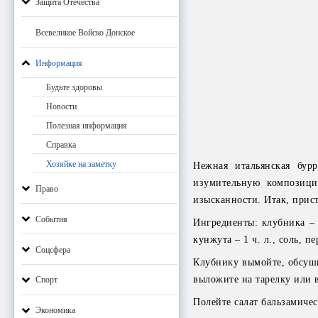
Защита Отечества
Всевеликое Войско Донское
Информация
Будьте здоровы
Новости
Полезная информация
Справка
Хозяйке на заметку
Нежная итальянская бурр
изумительную композици
Право
изысканности. Итак, прис
События
Ингредиенты: клубника – 2
кунжута – 1 ч. л., соль, пе
Соцсфера
Клубнику вымойте, обсуши
выложите на тарелку или 
Спорт
Полейте салат бальзамиче
Экономика