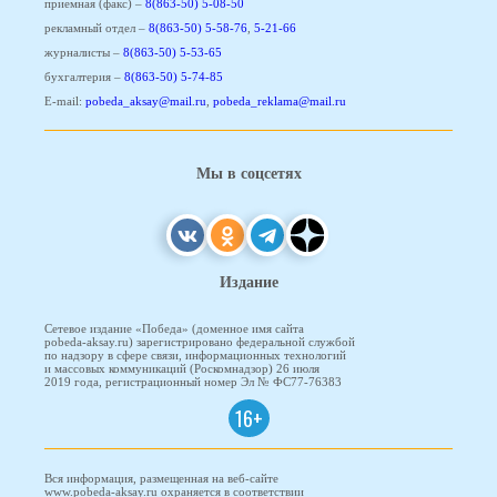
приемная (факс) –
8(863-50) 5-08-50
рекламный отдел –
8(863-50) 5-58-76
,
5-21-66
журналисты –
8(863-50) 5-53-65
бухгалтерия –
8(863-50) 5-74-85
E-mail:
pobeda_aksay@mail.ru
,
pobeda_reklama@mail.ru
Мы в соцсетях
Издание
Сетевое издание «Победа» (доменное имя сайта
pobeda-aksay.ru) зарегистрировано федеральной службой
по надзору в сфере связи, информационных технологий
и массовых коммуникаций (Роскомнадзор) 26 июля
2019 года, регистрационный номер Эл № ФС77-76383
16+
Вся информация, размещенная на веб-сайте
www.pobeda-aksay.ru охраняется в соответствии