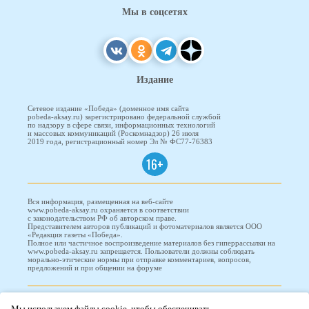
Мы в соцсетях
Издание
Сетевое издание «Победа» (доменное имя сайта
pobeda-aksay.ru) зарегистрировано федеральной службой
по надзору в сфере связи, информационных технологий
и массовых коммуникаций (Роскомнадзор) 26 июля
2019 года, регистрационный номер Эл № ФС77-76383
16+
Вся информация, размещенная на веб-сайте
www.pobeda-aksay.ru охраняется в соответствии
с законодательством РФ об авторском праве.
Представителем авторов публикаций и фотоматериалов является ООО
«Редакция газеты «Победа».
Полное или частичное воспроизведение материалов без гиперрассылки на
www.pobeda-aksay.ru запрещается. Пользователи должны соблюдать
морально-этические нормы при отправке комментариев, вопросов,
предложений и при общении на форуме
ПОБЕДА © 2010-2026
Мы используем файлы cookie, чтобы обеспечивать