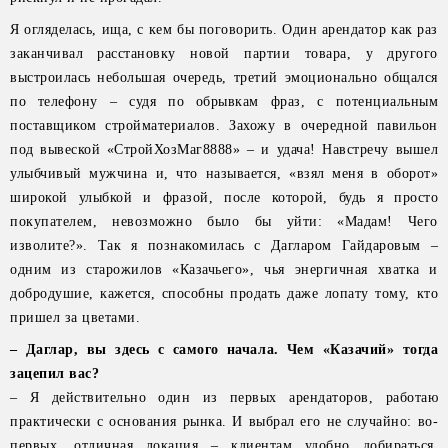
Я огляделась, ища, с кем бы поговорить. Один арендатор как раз
заканчивал расстановку новой партии товара, у другого
выстроилась небольшая очередь, третий эмоционально общался
по телефону – судя по обрывкам фраз, с потенциальным
поставщиком стройматериалов. Захожу в очередной павильон
под вывеской «СтройХозМаг8888» – и удача! Навстречу вышел
улыбчивый мужчина и, что называется, «взял меня в оборот»
широкой улыбкой и фразой, после которой, будь я просто
покупателем, невозможно было бы уйти: «Мадам! Чего
изволите?». Так я познакомилась с Дагларом Гайдаровым –
одним из старожилов «Казачьего», чья энергичная хватка и
добродушие, кажется, способны продать даже лопату тому, кто
пришел за цветами.
– Даглар, вы здесь с самого начала. Чем «Казачий» тогда
зацепил вас?
– Я действительно один из первых арендаторов, работаю
практически с основания рынка. И выбрал его не случайно: во-
первых, отличная локация – клиентам удобно добираться,