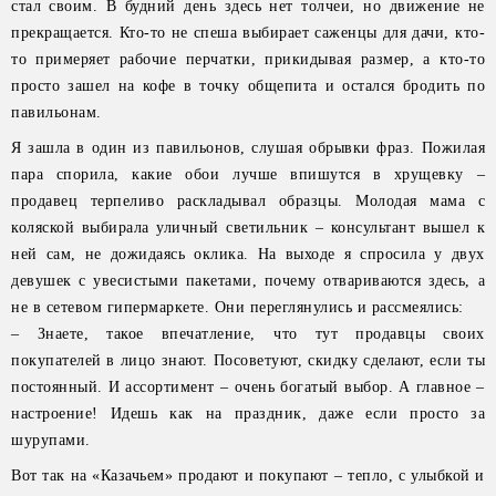
стал своим. В будний день здесь нет толчеи, но движение не
прекращается. Кто-то не спеша выбирает саженцы для дачи, кто-
то примеряет рабочие перчатки, прикидывая размер, а кто-то
просто зашел на кофе в точку общепита и остался бродить по
павильонам.
Я зашла в один из павильонов, слушая обрывки фраз. Пожилая
пара спорила, какие обои лучше впишутся в хрущевку –
продавец терпеливо раскладывал образцы. Молодая мама с
коляской выбирала уличный светильник – консультант вышел к
ней сам, не дожидаясь оклика. На выходе я спросила у двух
девушек с увесистыми пакетами, почему отвариваются здесь, а
не в сетевом гипермаркете. Они переглянулись и рассмеялись:
– Знаете, такое впечатление, что тут продавцы своих
покупателей в лицо знают. Посоветуют, скидку сделают, если ты
постоянный. И ассортимент – очень богатый выбор. А главное –
настроение! Идешь как на праздник, даже если просто за
шурупами.
Вот так на «Казачьем» продают и покупают – тепло, с улыбкой и