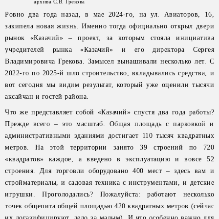
архива С.В. Грекова
Ровно два года назад, в мае 2024-го, на ул. Авиаторов, 16,
закипела новая жизнь. Именно тогда официально открыл двери
рынок «Казачий» – проект, за которым стояла инициатива
учредителей рынка «Казачий» и его директора Сергея
Владимировича Грекова. Замысел вынашивали несколько лет. С
2022-го по 2025-й шло строительство, вкладывались средства, и
вот сегодня мы видим результат, который уже оценили тысячи
аксайчан и гостей района.
Что же представляет собой «Казачий» спустя два года работы?
Прежде всего – это масштаб. Общая площадь с парковкой и
административными зданиями достигает 110 тысяч квадратных
метров. На этой территории занято 39 строений по 720
«квадратов» каждое, а введено в эксплуатацию и вовсе 52
строения. Для торговли оборудовано 400 мест – здесь вам и
стройматериалы, и садовая техника с инструментами, и детские
игрушки. Проголодались? Пожалуйста: работают несколько
точек общепита общей площадью 420 квадратных метров (сейчас
их догазифицируют, дело за малым). И что особенно важно для