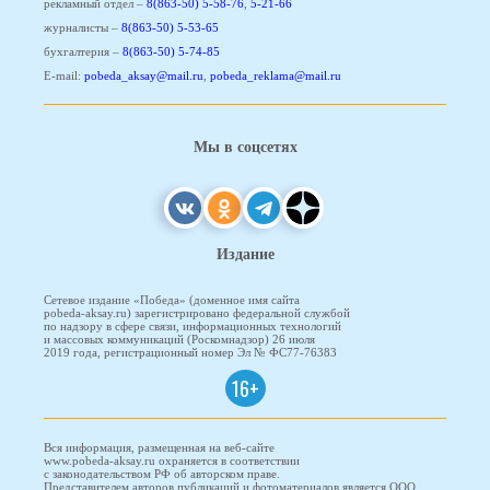
рекламный отдел –
8(863-50) 5-58-76
,
5-21-66
журналисты –
8(863-50) 5-53-65
бухгалтерия –
8(863-50) 5-74-85
E-mail:
pobeda_aksay@mail.ru
,
pobeda_reklama@mail.ru
Мы в соцсетях
Издание
Сетевое издание «Победа» (доменное имя сайта
pobeda-aksay.ru) зарегистрировано федеральной службой
по надзору в сфере связи, информационных технологий
и массовых коммуникаций (Роскомнадзор) 26 июля
2019 года, регистрационный номер Эл № ФС77-76383
16+
Вся информация, размещенная на веб-сайте
www.pobeda-aksay.ru охраняется в соответствии
с законодательством РФ об авторском праве.
Представителем авторов публикаций и фотоматериалов является ООО