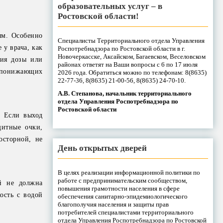
образовательных услуг – в
Ростовской области!
ым. Особенно
Специалисты Территориального отдела Управления
у врача, как
Роспотребнадзора по Ростовской области в г.
Новочеркасске, Аксайском, Багаевском, Веселовском
ция дозы или
районах ответят на Ваши вопросы с 6 по 17 июля
, понижающих
2026 года. Обратиться можно по телефонам: 8(8635)
22-77-36, 8(8635) 21-00-56, 8(8635) 24-70-10.
А.В. Степанова, начальник территориального
отдела Управления Роспотребнадзора по
Ростовской области
. Если выход
щитные очки,
осторной, не
День открытых дверей
В целях реализации информационной политики по
работе с предпринимательским сообществом,
ей не должна
повышения грамотности населения в сфере
ость с водой
обеспечения санитарно-эпидемиологического
благополучия населения и защиты прав
потребителей специалистами территориального
отдела Управления Роспотребнадзора по Ростовской