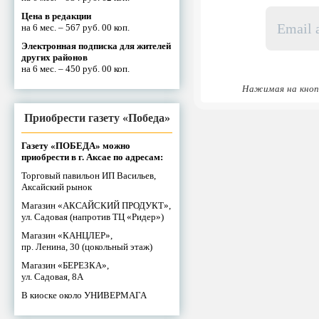
Email
Цена в редакции
адрес
на 6 мес. – 567 руб. 00 коп.
*
Электронная подписка для жителей
других районов
на 6 мес. – 450 руб. 00 коп.
Нажимая на кноп
Приобрести газету «Победа»
Газету «ПОБЕДА» можно
приобрести в г. Аксае по адресам:
Торговый павильон ИП Васильев,
Аксайский рынок
Магазин «АКСАЙСКИЙ ПРОДУКТ»,
ул. Садовая (напротив ТЦ «Ридер»)
Магазин «КАНЦЛЕР»,
пр. Ленина, 30 (цокольный этаж)
Магазин «БЕРЕЗКА»,
ул. Садовая, 8А
В киоске около УНИВЕРМАГА