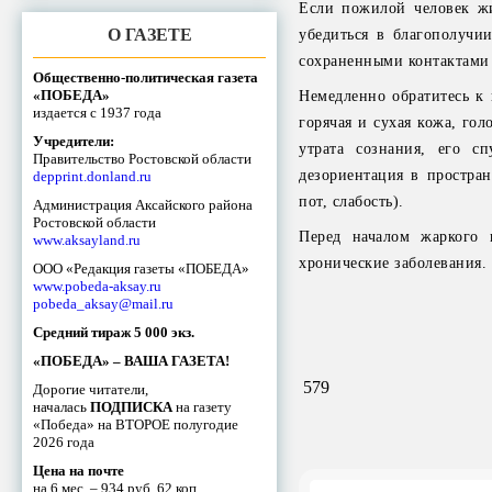
Если пожилой человек жи
О ГАЗЕТЕ
убедиться в благополучи
сохраненными контактами
Общественно-политическая газета
«ПОБЕДА»
Немедленно обратитесь к
издается с 1937 года
горячая и сухая кожа, гол
Учредители:
утрата сознания, его с
Правительство Ростовской области
дезориентация в простран
depprint.donland.ru
пот, слабость).
Администрация Аксайского района
Ростовской области
Перед началом жаркого 
www.aksayland.ru
хронические заболевания.
ООО «Редакция газеты «ПОБЕДА»
www.pobeda-aksay.ru
pobeda_aksay@mail.ru
Средний тираж 5 000 экз.
«ПОБЕДА» – ВАША ГАЗЕТА!
579
Дорогие читатели,
началась
ПОДПИСКА
на газету
«Победа» на ВТОРОЕ полугодие
2026 года
Цена на почте
на 6 мес. – 934 руб. 62 коп.