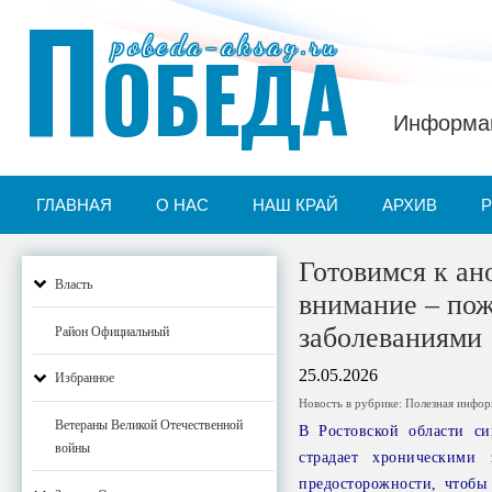
П
pobeda-aksay.ru
ОБЕДА
Информац
ГЛАВНАЯ
О НАС
НАШ КРАЙ
АРХИВ
Готовимся к ан
Власть
внимание – по
заболеваниями
Район Официальный
25.05.2026
Избранное
Новость в рубрике:
Полезная инфо
Ветераны Великой Отечественной
В Ростовской области с
войны
страдает хроническими
предосторожности, чтобы