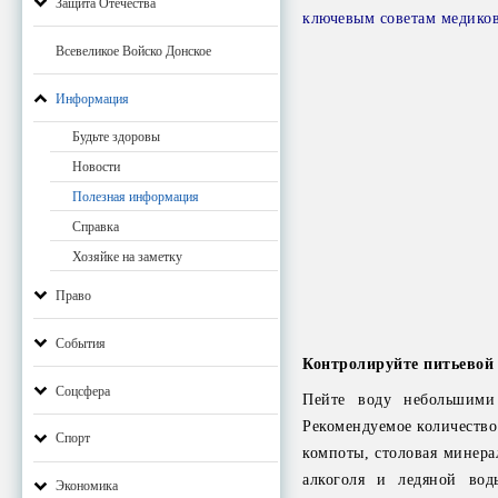
Защита Отечества
ключевым советам медиков
Всевеликое Войско Донское
Информация
Будьте здоровы
Новости
Полезная информация
Справка
Хозяйке на заметку
Право
События
Контролируйте питьевой
Соцсфера
Пейте воду небольшими
Рекомендуемое количество 
Спорт
компоты, столовая минерал
алкоголя и ледяной вод
Экономика