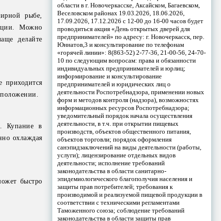
области в г. Новочеркасске, Аксайском, Багаевском,
Веселовском районах 19.03.2026, 18.06.2026,
жирной рыбе,
17.09.2026, 17.12.2026 с 12-00 до 16-00 часов будет
еции. Можно
проводиться акция «День открытых дверей для
предпринимателей» по адресу: г. Новочеркасск, пер.
аще делайте
Юннатов,3 и консультирование по телефонам
«горячей линии»: 8(863-52) 2-77-36, 21-00-56, 24-70-
10 по следующим вопросам: права и обязанности
индивидуальных предпринимателей и юрлиц;
информирование и консультирование
е приходится
предпринимателей и юридических лиц о
деятельности Роспотребнадзора, применении новых
м положении.
форм и методов контроля (надзора), возможностях
информационных ресурсов Роспотребнадзора;
уведомительный порядок начала осуществления
деятельности, в т.ч. при открытии пищевых
. Купание в
производств, объектов общественного питания,
нно охлаждая
объектов торговли; порядок оформления
санэпидзаключений на виды деятельности (работы,
услуги); лицензирование отдельных видов
деятельности; исполнение требований
законодательства в области санитарно-
эпидемиологического благополучия населения и
может быстро
защиты прав потребителей; требования к
производимой и реализуемой пищевой продукции в
соответствии с техническими регламентами
Таможенного союза; соблюдение требований
законодательства в области защиты прав