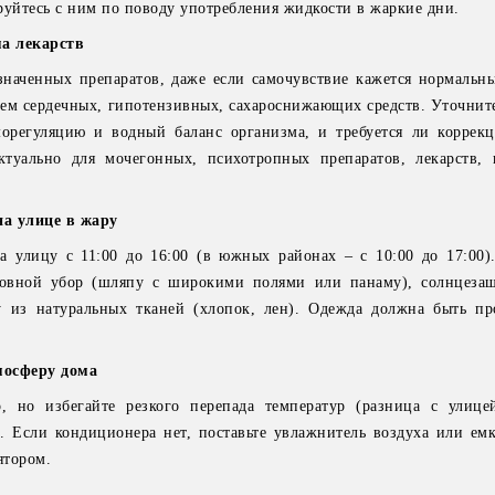
руйтесь с ним по поводу употребления жидкости в жаркие дни.
а лекарств
значенных препаратов, даже если самочувствие кажется нормальн
ем сердечных, гипотензивных, сахароснижающих средств. Уточните 
морегуляцию и водный баланс организма, и требуется ли коррек
ктуально для мочегонных, психотропных препаратов, лекарств
а улице в жару
а улицу с 11:00 до 16:00 (в южных районах – с 10:00 до 17:00)
ловной убор (шляпу с широкими полями или панаму), солнцеза
 из натуральных тканей (хлопок, лен). Одежда должна быть пр
мосферу дома
, но избегайте резкого перепада температур (разница с улиц
. Если кондиционера нет, поставьте увлажнитель воздуха или емк
ятором.