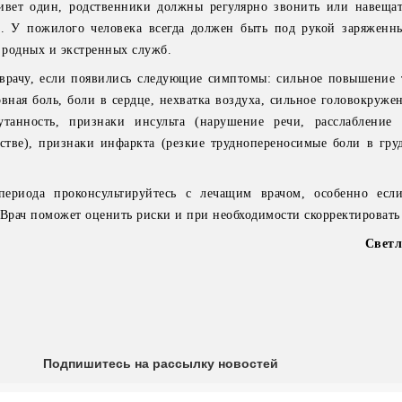
вет один, родственники должны регулярно звонить или навещат
и. У пожилого человека всегда должен быть под рукой заряженн
 родных и экстренных служб.
 врачу, если появились следующие симптомы: сильное повышение 
овная боль, боли в сердце, нехватка воздуха, сильное головокруже
путанность, признаки инсульта (нарушение речи, расслаблени
стве), признаки инфаркта (резкие труднопереносимые боли в гру
периода проконсультируйтесь с лечащим врачом, особенно есл
 Врач поможет оценить риски и при необходимости скорректировать
Светл
Подпишитесь на рассылку новостей