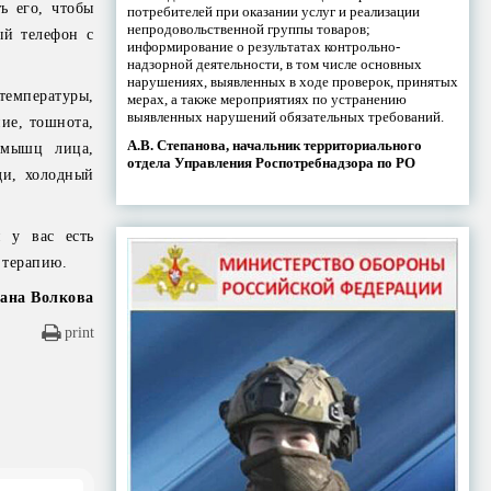
ь его, чтобы
потребителей при оказании услуг и реализации
непродовольственной группы товаров;
ый телефон с
информирование о результатах контрольно-
надзорной деятельности, в том числе основных
нарушениях, выявленных в ходе проверок, принятых
температуры,
мерах, а также мероприятиях по устранению
выявленных нарушений обязательных требований.
ние, тошнота,
А.В. Степанова, начальник территориального
е мышц лица,
отдела Управления Роспотребнадзора по РО
ди, холодный
и у вас есть
 терапию.
ана Волкова
print