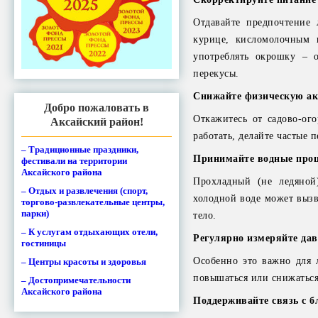
Отдавайте предпочтение 
курице, кисломолочным 
употреблять окрошку – 
перекусы.
Снижайте физическую ак
Добро пожаловать в
Откажитесь от садово-ог
Аксайский район!
работать, делайте частые
– Традиционные праздники,
Принимайте водные про
фестивали на территории
Аксайского района
Прохладный (не ледяной
– Отдых и развлечения (спорт,
холодной воде может вызв
торгово-развлекательные центры,
парки)
тело.
– К услугам отдыхающих отели,
Регулярно измеряйте дав
гостиницы
Особенно это важно для 
– Центры красоты и здоровья
повышаться или снижаться
– Достопримечательности
Аксайского района
Поддерживайте связь с б