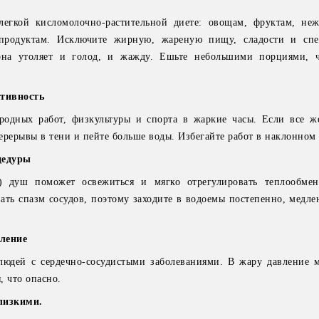
легкой кисломолочно-растительной диете: овощам, фруктам, не
продуктам. Исключите жирную, жареную пищу, сладости и сп
она утоляет и голод, и жажду. Ешьте небольшими порциями, ч
тивность
ородных работ, физкультуры и спорта в жаркие часы. Если все ж
 перерывы в тени и пейте больше воды. Избегайте работ в наклонно
цедуры
) душ поможет освежиться и мягко отрегулировать теплообмен
ать спазм сосудов, поэтому заходите в водоемы постепенно, медле
ление
людей с сердечно-сосудистыми заболеваниями. В жару давление 
, что опасно.
лизкими.