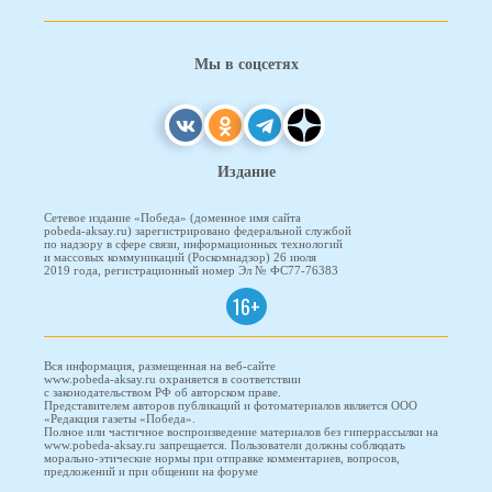
Мы в соцсетях
Издание
Сетевое издание «Победа» (доменное имя сайта
pobeda-aksay.ru) зарегистрировано федеральной службой
по надзору в сфере связи, информационных технологий
и массовых коммуникаций (Роскомнадзор) 26 июля
2019 года, регистрационный номер Эл № ФС77-76383
16+
Вся информация, размещенная на веб-сайте
www.pobeda-aksay.ru охраняется в соответствии
с законодательством РФ об авторском праве.
Представителем авторов публикаций и фотоматериалов является ООО
«Редакция газеты «Победа».
Полное или частичное воспроизведение материалов без гиперрассылки на
www.pobeda-aksay.ru запрещается. Пользователи должны соблюдать
морально-этические нормы при отправке комментариев, вопросов,
предложений и при общении на форуме