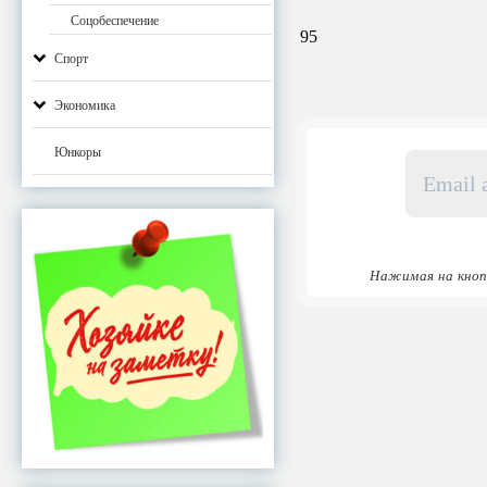
Соцобеспечение
95
Спорт
Экономика
Юнкоры
Email
адрес
*
Нажимая на кноп