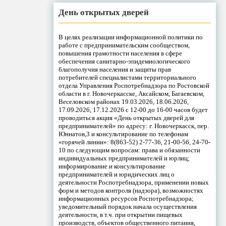
День открытых дверей
В целях реализации информационной политики по
работе с предпринимательским сообществом,
повышения грамотности населения в сфере
обеспечения санитарно-эпидемиологического
благополучия населения и защиты прав
потребителей специалистами территориального
отдела Управления Роспотребнадзора по Ростовской
области в г. Новочеркасске, Аксайском, Багаевском,
Веселовском районах 19.03.2026, 18.06.2026,
17.09.2026, 17.12.2026 с 12-00 до 16-00 часов будет
проводиться акция «День открытых дверей для
предпринимателей» по адресу: г. Новочеркасск, пер.
Юннатов,3 и консультирование по телефонам
«горячей линии»: 8(863-52) 2-77-36, 21-00-56, 24-70-
10 по следующим вопросам: права и обязанности
индивидуальных предпринимателей и юрлиц;
информирование и консультирование
предпринимателей и юридических лиц о
деятельности Роспотребнадзора, применении новых
форм и методов контроля (надзора), возможностях
информационных ресурсов Роспотребнадзора;
уведомительный порядок начала осуществления
деятельности, в т.ч. при открытии пищевых
производств, объектов общественного питания,