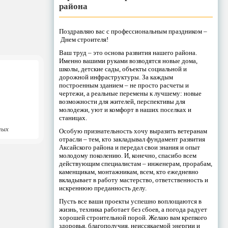
района
Поздравляю вас с профессиональным праздником –
Днем строителя!
Ваш труд – это основа развития нашего района.
Именно вашими руками возводятся новые дома,
школы, детские сады, объекты социальной и
дорожной инфраструктуры. За каждым
построенным зданием – не просто расчеты и
чертежи, а реальные перемены к лучшему: новые
возможности для жителей, перспективы для
молодежи, уют и комфорт в наших поселках и
станицах.
ных
Особую признательность хочу выразить ветеранам
отрасли – тем, кто закладывал фундамент развития
Аксайского района и передал свои знания и опыт
молодому поколению. И, конечно, спасибо всем
действующим специалистам – инженерам, прорабам,
каменщикам, монтажникам, всем, кто ежедневно
вкладывает в работу мастерство, ответственность и
искреннюю преданность делу.
Пусть все ваши проекты успешно воплощаются в
жизнь, техника работает без сбоев, а погода радует
хорошей строительной порой. Желаю вам крепкого
здоровья, благополучия, неиссякаемой энергии и