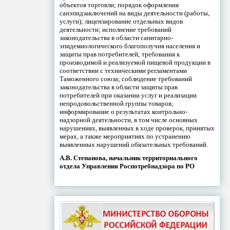
объектов торговли; порядок оформления
санэпидзаключений на виды деятельности (работы,
услуги); лицензирование отдельных видов
деятельности; исполнение требований
законодательства в области санитарно-
эпидемиологического благополучия населения и
защиты прав потребителей; требования к
производимой и реализуемой пищевой продукции в
соответствии с техническими регламентами
Таможенного союза; соблюдение требований
законодательства в области защиты прав
потребителей при оказании услуг и реализации
непродовольственной группы товаров;
информирование о результатах контрольно-
надзорной деятельности, в том числе основных
нарушениях, выявленных в ходе проверок, принятых
мерах, а также мероприятиях по устранению
выявленных нарушений обязательных требований.
А.В. Степанова, начальник территориального
отдела Управления Роспотребнадзора по РО