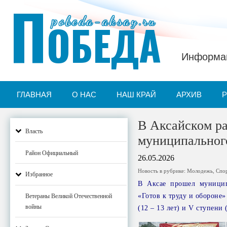
П
pobeda-aksay.ru
ОБЕДА
Информац
ГЛАВНАЯ
О НАС
НАШ КРАЙ
АРХИВ
В Аксайском р
Власть
муниципальног
Район Официальный
26.05.2026
Новость в рубрике:
Молодежь
,
Спо
Избранное
В Аксае прошел муниципа
«Готов к труду и обороне
Ветераны Великой Отечественной
войны
(12 – 13 лет) и V ступени