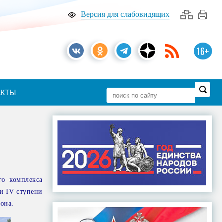
Версия для слабовидящих
16+
АКТЫ
го комплекса
и IV ступени
йона.