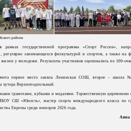
йского района
 в рамках государственной программы «Спорт России», напр
н, регулярно занимающихся физкультурой и спортом, а также на 
а жизни у молодежи. Результаты участников оценивались по 100-оч
ачета первое место заняла Ленинская СОШ, второе – школа 
ла хутора Верхнеподпольный.
тными грамотами, кубками и медалями. Торжественную церемонию 
МБОУ СШ «Юность», мастер спорта международного класса по г
енства Европы среди юниоров 2026 года.
Анна