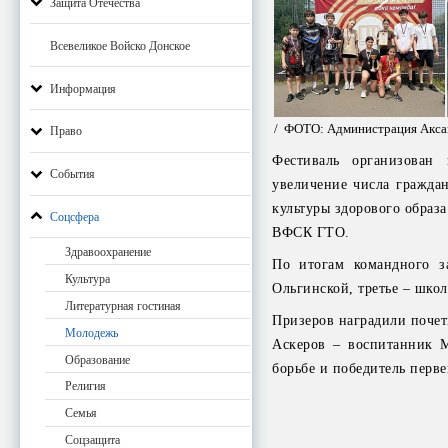
Защита Отечества
Всевеликое Войско Донское
Информация
/ ФОТО: Администрация Акса
Право
Фестиваль организован
События
увеличение числа гражда
культуры здорового образ
Соцсфера
ВФСК ГТО.
Здравоохранение
По итогам командного з
Культура
Ольгинской, третье – шко
Литературная гостиная
Призеров наградили поче
Молодежь
Аскеров – воспитанник 
Образование
борьбе и победитель перв
Религия
Семья
Соцзащита