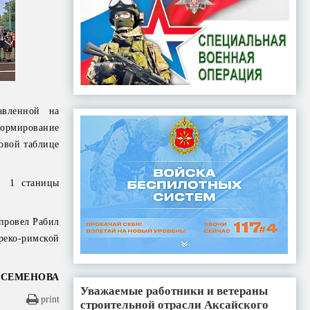
авленной на
формирование
ковой таблице
№ 1 станицы
провел Рабил
реко-римской
 СЕМЕНОВА
Уважаемые работники и ветераны
print
строительной отрасли Аксайского